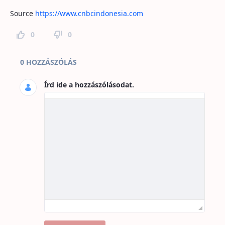
Source
https://www.cnbcindonesia.com
0
0
Hozzászólások az oldalhoz
0 HOZZÁSZÓLÁS
Írd ide a hozzászólásodat.