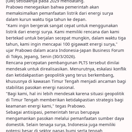
(GW) setidaknya pada 2029 mendatang.
Prabowo menegaskan bahwa pemerintah akan
memaksimalkan pemanfaatan listrik dari energi surya
dalam kurun waktu tiga tahun ke depan.
"Kami ingin bergerak sangat cepat untuk menggunakan
listrik dari energi surya. Kami memiliki rencana dan kami
bertekad untuk berjalan secepat mungkin, dalam waktu tiga
tahun, kami ingin mencapai 100 gigawatt energi surya,"
ujar Prabowo dalam acara Indonesia-Japan Business Forum
di Tokyo, Jepang, Senin (30/3/2026).
Rencana percepatan pembangunan PLTS tersebut dinilai
mendesak untuk direalisasikan. Menurutnya, eskalasi konflik
dan ketidakpastian geopolitik yang terus berkembang,
khususnya di kawasan Timur Tengah menjadi ancaman bagi
stabilitas pasokan energi nasional.
"Bagi kami, hal ini lebih mendesak karena situasi geopolitik
di Timur Tengah memberikan ketidakpastian strategis bagi
keamanan energi kami," tegas Prabowo.
Sebagai antisipasi, pemerintah terus berupaya
mengamankan pasokan melalui pemanfaatan sumber daya
domestik. Selain tenaga surya, Indonesia juga memiliki
potensi besar di sektor panas bumi serta tengah