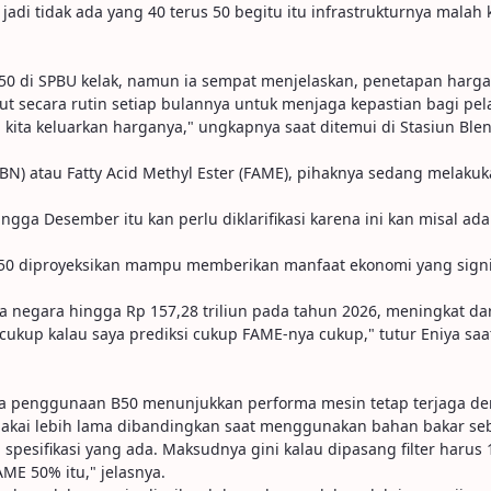
 jadi tidak ada yang 40 terus 50 begitu itu infrastrukturnya mala
0 di SPBU kelak, namun ia sempat menjelaskan, penetapan harga 
t secara rutin setiap bulannya untuk menjaga kepastian bagi p
n kita keluarkan harganya," ungkapnya saat ditemui di Stasiun Bl
N) atau Fatty Acid Methyl Ester (FAME), pihaknya sedang melakuk
ingga Desember itu kan perlu diklarifikasi karena ini kan misal 
50 diproyeksikan mampu memberikan manfaat ekonomi yang signif
sa negara hingga Rp 157,28 triliun pada tahun 2026, meningkat dar
i cukup kalau saya prediksi cukup FAME-nya cukup," tutur Eniya sa
hwa penggunaan B50 menunjukkan performa mesin tetap terjaga den
 pakai lebih lama dibandingkan saat menggunakan bahan bakar s
 spesifikasi yang ada. Maksudnya gini kalau dipasang filter harus 
ME 50% itu," jelasnya.