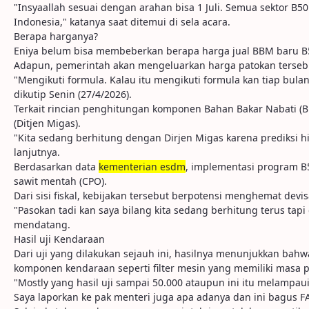
"Insyaallah sesuai dengan arahan bisa 1 Juli. Semua sektor B50
Indonesia," katanya saat ditemui di sela acara.
Berapa harganya?
Eniya belum bisa membeberkan berapa harga jual BBM baru B5
Adapun, pemerintah akan mengeluarkan harga patokan tersebu
"Mengikuti formula. Kalau itu mengikuti formula kan tiap bula
dikutip Senin (27/4/2026).
Terkait rincian penghitungan komponen Bahan Bakar Nabati (BB
(Ditjen Migas).
"Kita sedang berhitung dengan Dirjen Migas karena prediksi h
lanjutnya.
Berdasarkan data
kementerian esdm
, implementasi program B
sawit mentah (CPO).
Dari sisi fiskal, kebijakan tersebut berpotensi menghemat devi
"Pasokan tadi kan saya bilang kita sedang berhitung terus tap
mendatang.
Hasil uji Kendaraan
Dari uji yang dilakukan sejauh ini, hasilnya menunjukkan ba
komponen kendaraan seperti filter mesin yang memiliki masa
"Mostly yang hasil uji sampai 50.000 ataupun ini itu melampaui
Saya laporkan ke pak menteri juga apa adanya dan ini bagus FA