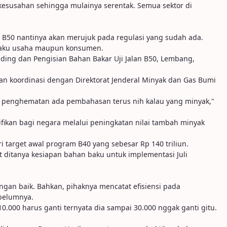
h kesusahan sehingga mulainya serentak. Semua sektor di
B50 nantinya akan merujuk pada regulasi yang sudah ada.
elaku usaha maupun konsumen.
ending dan Pengisian Bahan Bakar Uji Jalan B50, Lembang,
an koordinasi dengan Direktorat Jenderal Minyak dan Gas Bumi
ada penghematan ada pembahasan terus nih kalau yang minyak,"
ikan bagi negara melalui peningkatan nilai tambah minyak
i target awal program B40 yang sebesar Rp 140 triliun.
at ditanya kesiapan bahan baku untuk implementasi Juli
gan baik. Bahkan, pihaknya mencatat efisiensi pada
ebelumnya.
10.000 harus ganti ternyata dia sampai 30.000 nggak ganti gitu.