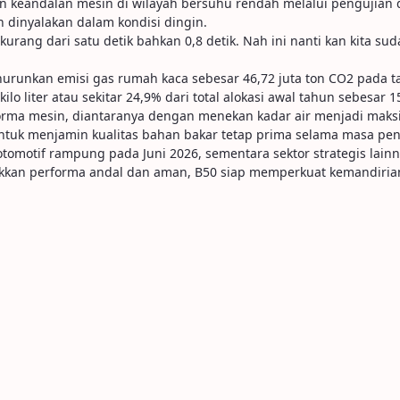
an keandalan mesin di wilayah bersuhu rendah melalui pengujia
in dinyalakan dalam kondisi dingin.
rang dari satu detik bahkan 0,8 detik. Nah ini nanti kan kita suda
runkan emisi gas rumah kaca sebesar 46,72 juta ton CO2 pada ta
o liter atau sekitar 24,9% dari total alokasi awal tahun sebesar 15,6
erforma mesin, diantaranya dengan menekan kadar air menjadi ma
 untuk menjamin kualitas bahan bakar tetap prima selama masa pen
tomotif rampung pada Juni 2026, sementara sektor strategis lainny
ukkan performa andal dan aman, B50 siap memperkuat kemandirian