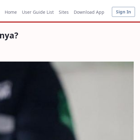
Sign In
Home
User Guide List
Sites
Download App
anya?