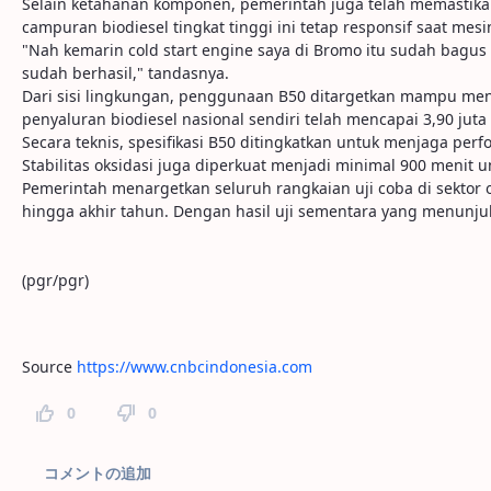
Selain ketahanan komponen, pemerintah juga telah memastik
campuran biodiesel tingkat tinggi ini tetap responsif saat mes
"Nah kemarin cold start engine saya di Bromo itu sudah bagus ku
sudah berhasil," tandasnya.
Dari sisi lingkungan, penggunaan B50 ditargetkan mampu menu
penyaluran biodiesel nasional sendiri telah mencapai 3,90 juta kil
Secara teknis, spesifikasi B50 ditingkatkan untuk menjaga p
Stabilitas oksidasi juga diperkuat menjadi minimal 900 menit
Pemerintah menargetkan seluruh rangkaian uji coba di sektor o
hingga akhir tahun. Dengan hasil uji sementara yang menunj
(pgr/pgr)
Source
https://www.cnbcindonesia.com
0
0
ページコメント
コメントの追加