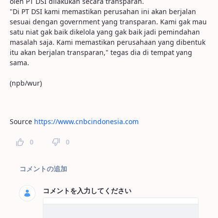
oleh PT DSI dilakukan secara transparan.
"Di PT DSI kami memastikan perusahan ini akan berjalan
sesuai dengan government yang transparan. Kami gak mau
satu niat gak baik dikelola yang gak baik jadi pemindahan
masalah saja. Kami memastikan perusahaan yang dibentuk
itu akan berjalan transparan," tegas dia di tempat yang
sama.
(npb/wur)
Source
https://www.cnbcindonesia.com
0
0
ページコメント
コメントの追加
コメントを入力してください