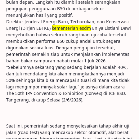
bulan depan. Langkah itu diambil setelah serangkaian
pengujian penggunaan B50 di berbagai sektor
menunjukkan hasil yang positif.
Direktur Jenderal Energi Baru, Terbarukan, dan Konservasi
Energi (Dirjen EBTKE)
kementerian esdm
Eniya Listiani Dewi
menyebutkan bahwa seluruh rangkaian uji coba tersebut
membuktikan performa B50 cukup andal untuk segera
digunakan secara luas. Dengan pengujian tersebut,
pemerintah semakin siap untuk menjalankan implementasi
bahan bakar campuran nabati mulai 1 Juli 2026.
"Sebelumnya sekarang yang sedang berjalan adalah 40%,
dan Juli mendatang kita akan meningkatkannya menjadi
50% sehingga kita bisa mencapai situasi di mana kita tidak
lagi mengimpor minyak solar lagi," jelasnya dalam acara
The 50th IPA Convention & Exhibition (Convex) di ICE BSD,
Tangerang, dikutip Selasa (2/6/2026).
Saat ini, pemerintah sedang menyelesaikan tahap akhir uji
jalan (road test) yang mencakup sektor otomotif, alat berat
pertambangan, hingga transportasi laut. Hasil uji sejauh ini