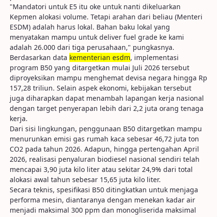
"Mandatori untuk E5 itu oke untuk nanti dikeluarkan
Kepmen alokasi volume. Tetapi arahan dari beliau (Menteri
ESDM) adalah harus lokal. Bahan baku lokal yang
menyatakan mampu untuk deliver fuel grade ke kami
adalah 26.000 dari tiga perusahaan," pungkasnya.
Berdasarkan data
kementerian esdm
, implementasi
program B50 yang ditargetkan mulai Juli 2026 tersebut
diproyeksikan mampu menghemat devisa negara hingga Rp
157,28 triliun. Selain aspek ekonomi, kebijakan tersebut
juga diharapkan dapat menambah lapangan kerja nasional
dengan target penyerapan lebih dari 2,2 juta orang tenaga
kerja.
Dari sisi lingkungan, penggunaan B50 ditargetkan mampu
menurunkan emisi gas rumah kaca sebesar 46,72 juta ton
CO2 pada tahun 2026. Adapun, hingga pertengahan April
2026, realisasi penyaluran biodiesel nasional sendiri telah
mencapai 3,90 juta kilo liter atau sekitar 24,9% dari total
alokasi awal tahun sebesar 15,65 juta kilo liter.
Secara teknis, spesifikasi B50 ditingkatkan untuk menjaga
performa mesin, diantaranya dengan menekan kadar air
menjadi maksimal 300 ppm dan monogliserida maksimal