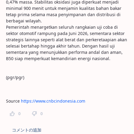
0,47% massa. Stabilitas oksidasi juga diperkuat menjadi
minimal 900 menit untuk menjamin kualitas bahan bakar
tetap prima selama masa penyimpanan dan distribusi di
berbagai wilayah.
Pemerintah menargetkan seluruh rangkaian uji coba di
sektor otomotif rampung pada Juni 2026, sementara sektor
strategis lainnya seperti alat berat dan perkeretaapian akan
selesai bertahap hingga akhir tahun. Dengan hasil uji
sementara yang menunjukkan performa andal dan aman,
B50 siap memperkuat kemandirian energi nasional.
(pgr/pgr)
Source
https://www.cnbcindonesia.com
0
0
ページコメント
コメントの追加