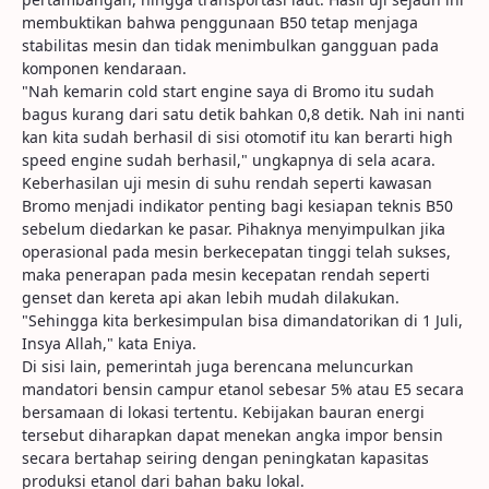
membuktikan bahwa penggunaan B50 tetap menjaga
stabilitas mesin dan tidak menimbulkan gangguan pada
komponen kendaraan.
"Nah kemarin cold start engine saya di Bromo itu sudah
bagus kurang dari satu detik bahkan 0,8 detik. Nah ini nanti
kan kita sudah berhasil di sisi otomotif itu kan berarti high
speed engine sudah berhasil," ungkapnya di sela acara.
Keberhasilan uji mesin di suhu rendah seperti kawasan
Bromo menjadi indikator penting bagi kesiapan teknis B50
sebelum diedarkan ke pasar. Pihaknya menyimpulkan jika
operasional pada mesin berkecepatan tinggi telah sukses,
maka penerapan pada mesin kecepatan rendah seperti
genset dan kereta api akan lebih mudah dilakukan.
"Sehingga kita berkesimpulan bisa dimandatorikan di 1 Juli,
Insya Allah," kata Eniya.
Di sisi lain, pemerintah juga berencana meluncurkan
mandatori bensin campur etanol sebesar 5% atau E5 secara
bersamaan di lokasi tertentu. Kebijakan bauran energi
tersebut diharapkan dapat menekan angka impor bensin
secara bertahap seiring dengan peningkatan kapasitas
produksi etanol dari bahan baku lokal.