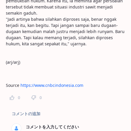
pembuktian hukum. Karena itu, ia meminta agar persoalan
tersebut tidak membuat situasi industri sawit menjadi
semakin gaduh.
"Jadi artinya bahwa silahkan diproses saja, benar nggak
terjadi itu, kan begitu. Tapi jangan sampai baru dugaan-
dugaan kemudian malah justru menjadi lebih runyam. Baru
dugaan. Tapi kalau memang terjadi, silahkan diproses
hukum, kita sangat sepakat itu," ujarnya.
(arj/arj)
Source
https://www.cnbcindonesia.com
0
0
ページコメント
コメントの追加
コメントを入力してください