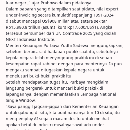
luar negeri," ujar Prabowo dalam pidatonya.
Dalam paparan yang ditampilkan saat pidato, nilai export
under-invoicing secara kumulatif sepanjang 1991-2024
disebut mencapai US$908 miliar, atau setara sekitar
Rp15.980,8 triliun (asumsi kurs Rp17.600/US$1). Angka
tersebut bersumber dari UN Comtrade 2025 yang diolah
NEXT Indonesia Institute.
Menteri Keuangan Purbaya Yudhi Sadewa mengungkapkan,
sebelum berbicara dihadapan publik saat itu, sebetulnya
kepala negara telah menyinggung praktik ini di setiap
kesempatan rapat kabinet dengan para menterinya. Ia pun
mengaku sempat ditugaskan kepala negara untuk
menelusuri bukti-bukti praktik itu.
Setelah mendapatkan tugas itu, Purbaya mengklaim
langsung bergerak untuk mencari bukti praktik di
lapangannya, dengan memanfaatkan Lembaga National
Single Window.
"Saya panggil jagoan-jagoan dari Kementerian Keuangan
untuk gabung di situ, kita buat namanya tim 10 di situ, itu
meng-employ AI segala macam di situ untuk melihat
apakah betul di industri misalnya sawit ada under-