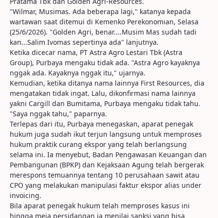
Pratama Tbk dan Golden Agri-Resources.
"Wilmar, Musimas. Ada beberapa lagi," katanya kepada
wartawan saat ditemui di Kemenko Perekonomian, Selasa
(25/6/2026). "Golden Agri, benar....Musim Mas sudah tadi
kan...Salim Ivomas sepertinya ada" lanjutnya.
Ketika dicecar nama, PT Astra Agro Lestari Tbk (Astra
Group), Purbaya mengaku tidak ada. "Astra Agro kayaknya
nggak ada. Kayaknya nggak itu," ujarnya.
Kemudian, ketika ditanya nama lainnya First Resources, dia
mengatakan tidak ingat. Lalu, dikonfirmasi nama lainnya
yakni Cargill dan Bumitama, Purbaya mengaku tidak tahu.
"Saya nggak tahu," paparnya.
Terlepas dari itu, Purbaya menegaskan, aparat penegak
hukum juga sudah ikut terjun langsung untuk memproses
hukum praktik curang ekspor yang telah berlangsung
selama ini. Ia menyebut, Badan Pengawasan Keuangan dan
Pembangunan (BPKP) dan Kejaksaan Agung telah bergerak
merespons temuannya tentang 10 perusahaan sawit atau
CPO yang melakukan manipulasi faktur ekspor alias under
invoicing.
Bila aparat penegak hukum telah memproses kasus ini
hingga meja persidangan ia menilai sanksi yang bisa