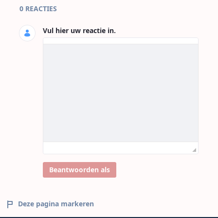
Paginareacties
0 REACTIES
Vul hier uw reactie in.
Beantwoorden als
Deze pagina markeren