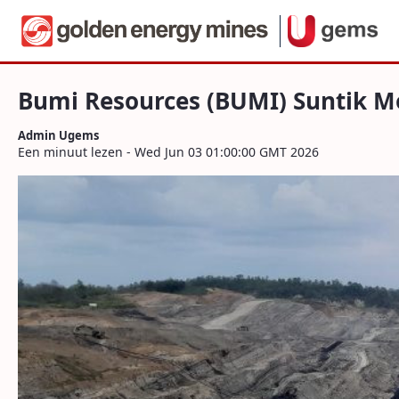
Navigatie
Bumi Resources (BUMI) Suntik Modal Rp1
Naar content
Bumi Resources (BUMI) Suntik Mo
Admin Ugems
Een minuut lezen - Wed Jun 03 01:00:00 GMT 2026