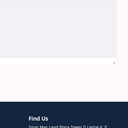
Find Us
Sinar Mas Land Plaza Tower II Lantai 6, Jl.