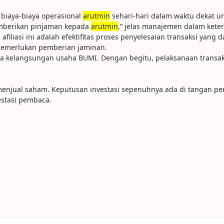
biaya-biaya operasional
arutmin
sehari-hari dalam waktu dekat u
mberikan pinjaman kepada
arutmin
,” jelas manajemen dalam keter
liasi ini adalah efektifitas proses penyelesaian transaksi yang 
 memerlukan pemberian jaminan.
ya kelangsungan usaha BUMI. Dengan begitu, pelaksanaan transaksi 
u menjual saham. Keputusan investasi sepenuhnya ada di tangan p
stasi pembaca.