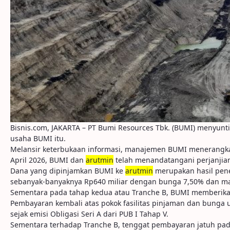
Bisnis.com, JAKARTA – PT Bumi Resources Tbk. (BUMI) menyunt
usaha BUMI itu.
Melansir keterbukaan informasi, manajemen BUMI menerangk
April 2026, BUMI dan
arutmin
telah menandatangani perjanjia
Dana yang dipinjamkan BUMI ke
arutmin
merupakan hasil pene
sebanyak-banyaknya Rp640 miliar dengan bunga 7,50% dan ma
Sementara pada tahap kedua atau Tranche B, BUMI memberikan
Pembayaran kembali atas pokok fasilitas pinjaman dan bunga u
sejak emisi Obligasi Seri A dari PUB I Tahap V.
Sementara terhadap Tranche B, tenggat pembayaran jatuh pada 