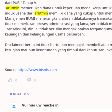
dari PUB I Tahap V.
”
arutmin
memerlukan dana untuk keperluan modal kerja untuk 
induk usaha dari
arutmin
memiliki dana yang cukup untuk me
Manajemen BUMI menerangkan, alasan dilakukannya transaksi afi
tidak memerlukan proses administrasi yang lama, serta tidak
Transaksi ini, dinilai tidak berisiko mengakibtakan terganggun
keuangan dan kelangsungan usaha perseroan.
Disclaimer: berita ini tidak bertujuan mengajak membeli ata
kerugian maupun keuntungan yang timbul dari keputusan inve
Source
https://www.bisnis.com
0
0
Paginareacties
0 REACTIES
Vul hier uw reactie in.