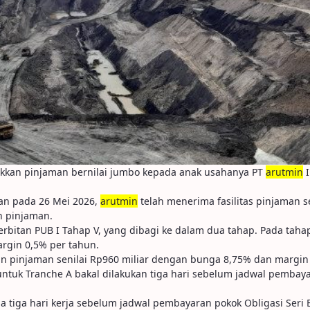
ikkan pinjaman bernilai jumbo kepada anak usahanya PT
arutmin
I
an pada 26 Mei 2026,
arutmin
telah menerima fasilitas pinjaman s
n pinjaman.
rbitan PUB I Tahap V, yang dibagi ke dalam dua tahap. Pada ta
rgin 0,5% per tahun.
 pinjaman senilai Rp960 miliar dengan bunga 8,75% dan margin 
ntuk Tranche A bakal dilakukan tiga hari sebelum jadwal pembayar
tiga hari kerja sebelum jadwal pembayaran pokok Obligasi Seri B 