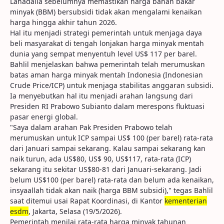
Lahadalia sebelumnya memastikan harga bahan bakar
minyak (BBM) bersubsidi tidak akan mengalami kenaikan
harga hingga akhir tahun 2026.
Hal itu menjadi strategi pemerintah untuk menjaga daya
beli masyarakat di tengah lonjakan harga minyak mentah
dunia yang sempat menyentuh level US$ 117 per barel.
Bahlil menjelaskan bahwa pemerintah telah merumuskan
batas aman harga minyak mentah Indonesia (Indonesian
Crude Price/ICP) untuk menjaga stabilitas anggaran subsidi.
Ia menyebutkan hal itu menjadi arahan langsung dari
Presiden RI Prabowo Subianto dalam merespons fluktuasi
pasar energi global.
"Saya dalam arahan Pak Presiden Prabowo telah
merumuskan untuk ICP sampai US$ 100 (per barel) rata-rata
dari Januari sampai sekarang. Kalau sampai sekarang kan
naik turun, ada US$80, US$ 90, US$117, rata-rata (ICP)
sekarang itu sekitar US$80-81 dari Januari-sekarang. Jadi
belum US$100 (per barel) rata-rata dan belum ada kenaikan,
insyaallah tidak akan naik (harga BBM subsidi)," tegas Bahlil
saat ditemui usai Rapat Koordinasi, di Kantor
kementerian
esdm
, Jakarta, Selasa (19/5/2026).
Pemerintah menilai rata-rata harga minyak tahunan