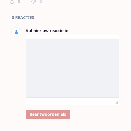
0
0
Paginareacties
0 REACTIES
Vul hier uw reactie in.
Beantwoorden als