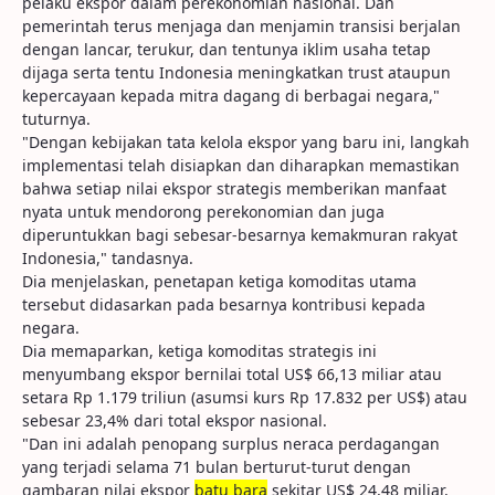
pelaku ekspor dalam perekonomian nasional. Dan
pemerintah terus menjaga dan menjamin transisi berjalan
dengan lancar, terukur, dan tentunya iklim usaha tetap
dijaga serta tentu Indonesia meningkatkan trust ataupun
kepercayaan kepada mitra dagang di berbagai negara,"
tuturnya.
"Dengan kebijakan tata kelola ekspor yang baru ini, langkah
implementasi telah disiapkan dan diharapkan memastikan
bahwa setiap nilai ekspor strategis memberikan manfaat
nyata untuk mendorong perekonomian dan juga
diperuntukkan bagi sebesar-besarnya kemakmuran rakyat
Indonesia," tandasnya.
Dia menjelaskan, penetapan ketiga komoditas utama
tersebut didasarkan pada besarnya kontribusi kepada
negara.
Dia memaparkan, ketiga komoditas strategis ini
menyumbang ekspor bernilai total US$ 66,13 miliar atau
setara Rp 1.179 triliun (asumsi kurs Rp 17.832 per US$) atau
sebesar 23,4% dari total ekspor nasional.
"Dan ini adalah penopang surplus neraca perdagangan
yang terjadi selama 71 bulan berturut-turut dengan
gambaran nilai ekspor
batu bara
sekitar US$ 24,48 miliar,