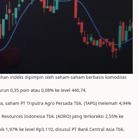
mahan indeks dipimpin oleh saham-saham berbasis komoditas
run 0,35 poin atau 0,08% ke level 440,74.
ya, saham PT Triputra Agro Persada Tbk. (TAPG) melemah 4,94%
 Resources Indonesia Tbk. (ADRO) yang terkoreksi 2,55% ke
k 1,97% ke level Rp3.110, disusul PT Bank Central Asia Tbk.