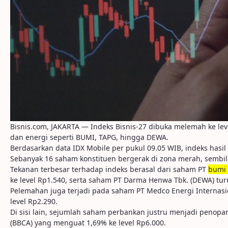
Bisnis.com, JAKARTA — Indeks Bisnis-27 dibuka melemah ke le
dan energi seperti BUMI, TAPG, hingga DEWA.
Berdasarkan data IDX Mobile per pukul 09.05 WIB, indeks hasil 
Sebanyak 16 saham konstituen bergerak di zona merah, semb
Tekanan terbesar terhadap indeks berasal dari saham PT
bumi 
ke level Rp1.540, serta saham PT Darma Henwa Tbk. (DEWA) tur
Pelemahan juga terjadi pada saham PT Medco Energi Internasio
level Rp2.290.
Di sisi lain, sejumlah saham perbankan justru menjadi penopang
(BBCA) yang menguat 1,69% ke level Rp6.000.