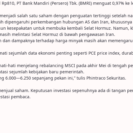
el Rp810, PT Bank Mandiri (Persero) Tbk. (BMRI) menguat 0,97% ke 
menjadi salah satu saham dengan penguatan tertinggi setelah nai
asih dipengaruhi perkembangan hubungan AS dan Iran, khususnya 
un kesepakatan untuk membuka kembali Selat Hormuz. Namun, kla
 masih melintasi Selat Hormuz di bawah pengawasan Iran.
 dan dampaknya terhadap harga minyak masih akan memengaruhi p
rmati sejumlah data ekonomi penting seperti PCE price index, dur
 hati-hati menjelang rebalancing MSCI pada akhir Mei di tengah p
ntasi sejumlah kebijakan baru pemerintah.
g 6.000—6.250 sepanjang pekan ini,” tulis Phintraco Sekuritas.
u menjual saham. Keputusan investasi sepenuhnya ada di tangan p
stasi pembaca.