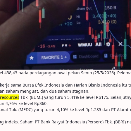
vel 438,43 pada perdagangan awal pekan Senin (25/5/2026). Pele
kerja sama Bursa Efek Indonesia dan Harian Bisnis Indonesia itu tu
ilan saham menguat, dan dua saham stagnan.
resources
Tbk. (BUMI) yang turun 5,41% ke level Rp175. Selanjutn
un 4,76% ke level Rp360.
nal Tbk. (MEDC) yang turun 4,10% ke level Rp1.285 dan PT Alamtri
 indeks. Saham PT Bank Rakyat Indonesia (Persero) Tbk. (BBRI) nai