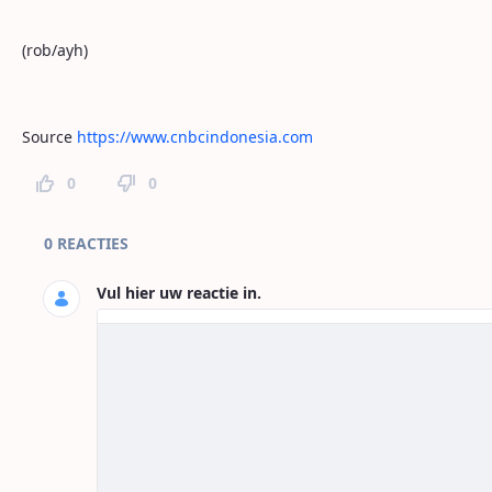
(rob/ayh)
Source
https://www.cnbcindonesia.com
0
0
Paginareacties
0 REACTIES
Vul hier uw reactie in.