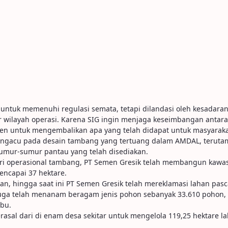
 untuk memenuhi regulasi semata, tetapi dilandasi oleh kesadara
 wilayah operasi. Karena SIG ingin menjaga keseimbangan antara 
men untuk mengembalikan apa yang telah didapat untuk masyarakat
gacu pada desain tambang yang tertuang dalam AMDAL, terutam
sumur-sumur pantau yang telah disediakan.
ri operasional tambang, PT Semen Gresik telah membangun kawasan
encapai 37 hektare.
n, hingga saat ini PT Semen Gresik telah mereklamasi lahan pasc
ga telah menanam beragam jenis pohon sebanyak 33.610 pohon, dia
bu.
erasal dari di enam desa sekitar untuk mengelola 119,25 hektare 