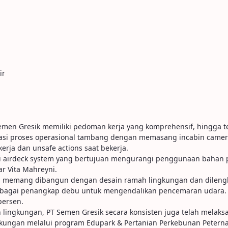
ir
Semen Gresik memiliki pedoman kerja yang komprehensif, hingga te
asi proses operasional tambang dengan memasang incabin camera
erja dan unsafe actions saat bekerja.
i airdeck system yang bertujuan mengurangi penggunaan bahan pel
ar Vita Mahreyni.
, memang dibangun dengan desain ramah lingkungan dan dilengka
sebagai penangkap debu untuk mengendalikan pencemaran udara. Se
persen.
h lingkungan, PT Semen Gresik secara konsisten juga telah melak
gkungan melalui program Edupark & Pertanian Perkebunan Peterna