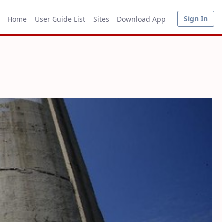
Sign In
Home
User Guide List
Sites
Download App