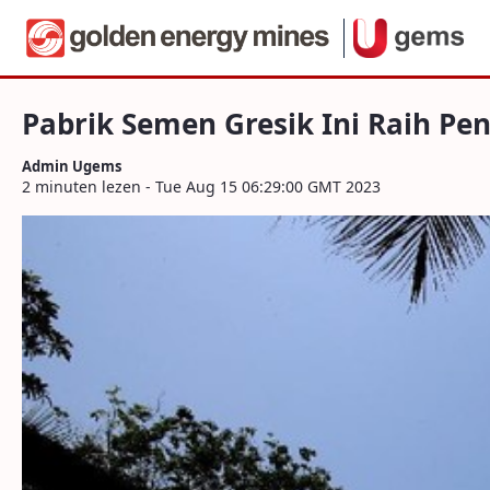
Navigatie
Pabrik Semen Gresik Ini Raih Pengharga
Naar content
Pabrik Semen Gresik Ini Raih P
Admin Ugems
2 minuten lezen - Tue Aug 15 06:29:00 GMT 2023