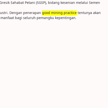
esik Sahabat Petani (SGSP), bidang kesenian melalui Semen
dustri. Dengan penerapan
good
mining
practice
tentunya akan
k manfaat bagi seluruh pemangku kepentingan.