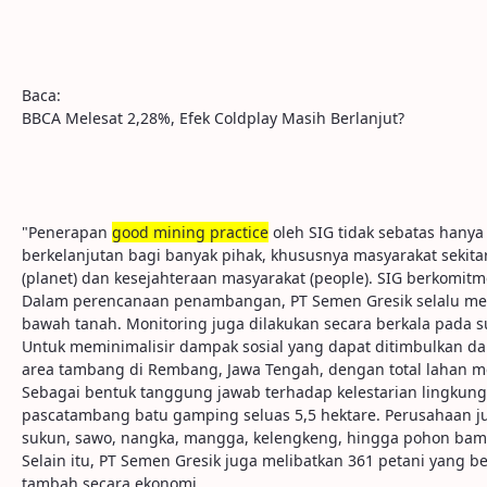
Baca:
BBCA Melesat 2,28%, Efek Coldplay Masih Berlanjut?
"Penerapan
good
mining
practice
oleh SIG tidak sebatas hanya
berkelanjutan bagi banyak pihak, khususnya masyarakat sekitar
(planet) dan kesejahteraan masyarakat (people). SIG berkomit
Dalam perencanaan penambangan, PT Semen Gresik selalu men
bawah tanah. Monitoring juga dilakukan secara berkala pada 
Untuk meminimalisir dampak sosial yang dapat ditimbulkan da
area tambang di Rembang, Jawa Tengah, dengan total lahan m
Sebagai bentuk tanggung jawab terhadap kelestarian lingkunga
pascatambang batu gamping seluas 5,5 hektare. Perusahaan ju
sukun, sawo, nangka, mangga, kelengkeng, hingga pohon bam
Selain itu, PT Semen Gresik juga melibatkan 361 petani yang b
tambah secara ekonomi.