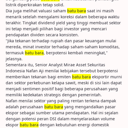
listrik diperkirakan tetap solid.
Dia juga melihat valuasi saham
batu bara
saat ini masih
menarik setelah mengalami koreksi dalam beberapa waktu
terakhir. Tingkat dividend yield yang tinggi membuat sektor
ini tetap menjadi pilihan bagi investor yang mencari
pendapatan dividen secara konsisten.
"Jika tekanan terhadap rupiah dan pasar keuangan mulai
mereda, minat investor terhadap saham-saham komoditas,
termasuk
batu bara
, berpotensi kembali meningkat,"
jelasnya.
Sementara itu, Senior Analyst Mirae Asset Sekuritas
Indonesia Nafan Aji menilai kebijakan tersebut berpotensi
memberikan tekanan bagi emiten
batu bara
eksportir murni
dan sektor perkebunan kelapa sawit, meski di sisi lain dapat
menjadi sentimen positif bagi beberapa perusahaan yang
memiliki kedekatan strategis dengan pemerintah.
Nafan menilai sektor yang paling rentan terkena dampak
adalah perusahaan
batu bara
yang mengandalkan pasar
ekspor sebagai sumber utama pendapatan. Hal ini sejalan
dengan potensi peran DSI dalam menyelaraskan volume
ekspor
batu bara
dengan kebutuhan energi domestik