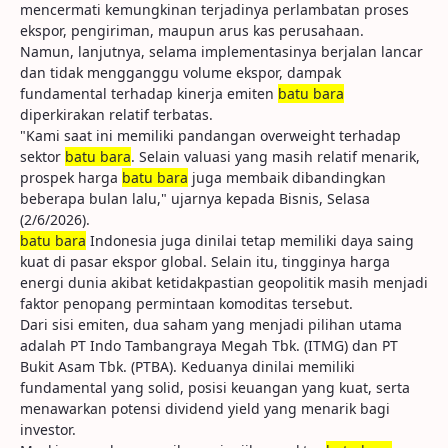
mencermati kemungkinan terjadinya perlambatan proses
ekspor, pengiriman, maupun arus kas perusahaan.
Namun, lanjutnya, selama implementasinya berjalan lancar
dan tidak mengganggu volume ekspor, dampak
fundamental terhadap kinerja emiten
batu bara
diperkirakan relatif terbatas.
"Kami saat ini memiliki pandangan overweight terhadap
sektor
batu bara
. Selain valuasi yang masih relatif menarik,
prospek harga
batu bara
juga membaik dibandingkan
beberapa bulan lalu," ujarnya kepada Bisnis, Selasa
(2/6/2026).
batu bara
Indonesia juga dinilai tetap memiliki daya saing
kuat di pasar ekspor global. Selain itu, tingginya harga
energi dunia akibat ketidakpastian geopolitik masih menjadi
faktor penopang permintaan komoditas tersebut.
Dari sisi emiten, dua saham yang menjadi pilihan utama
adalah PT Indo Tambangraya Megah Tbk. (ITMG) dan PT
Bukit Asam Tbk. (PTBA). Keduanya dinilai memiliki
fundamental yang solid, posisi keuangan yang kuat, serta
menawarkan potensi dividend yield yang menarik bagi
investor.