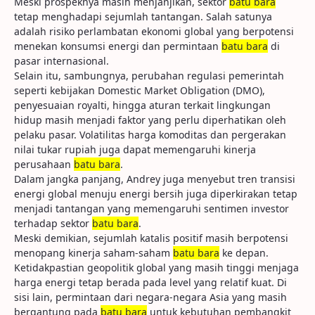
Meski prospeknya masih menjanjikan, sektor
batu bara
tetap menghadapi sejumlah tantangan. Salah satunya
adalah risiko perlambatan ekonomi global yang berpotensi
menekan konsumsi energi dan permintaan
batu bara
di
pasar internasional.
Selain itu, sambungnya, perubahan regulasi pemerintah
seperti kebijakan Domestic Market Obligation (DMO),
penyesuaian royalti, hingga aturan terkait lingkungan
hidup masih menjadi faktor yang perlu diperhatikan oleh
pelaku pasar. Volatilitas harga komoditas dan pergerakan
nilai tukar rupiah juga dapat memengaruhi kinerja
perusahaan
batu bara
.
Dalam jangka panjang, Andrey juga menyebut tren transisi
energi global menuju energi bersih juga diperkirakan tetap
menjadi tantangan yang memengaruhi sentimen investor
terhadap sektor
batu bara
.
Meski demikian, sejumlah katalis positif masih berpotensi
menopang kinerja saham-saham
batu bara
ke depan.
Ketidakpastian geopolitik global yang masih tinggi menjaga
harga energi tetap berada pada level yang relatif kuat. Di
sisi lain, permintaan dari negara-negara Asia yang masih
bergantung pada
batu bara
untuk kebutuhan pembangkit