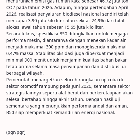
menurunkan emisi gas rumah kaca sebesar 46,72 juta ton
CO2 pada tahun 2026. Adapun, hingga pertengahan April
2026, realisasi penyaluran biodiesel nasional sendiri telah
mencapai 3,90 juta kilo liter atau sekitar 24,9% dari total
alokasi awal tahun sebesar 15,65 juta kilo liter.
Secara teknis, spesifikasi B50 ditingkatkan untuk menjaga
performa mesin, diantaranya dengan menekan kadar air
menjadi maksimal 300 ppm dan monogliserida maksimal
0,47% massa. Stabilitas oksidasi juga diperkuat menjadi
minimal 900 menit untuk menjamin kualitas bahan bakar
tetap prima selama masa penyimpanan dan distribusi di
berbagai wilayah.
Pemerintah menargetkan seluruh rangkaian uji coba di
sektor otomotif rampung pada Juni 2026, sementara sektor
strategis lainnya seperti alat berat dan perkeretaapian akan
selesai bertahap hingga akhir tahun. Dengan hasil uji
sementara yang menunjukkan performa andal dan aman,
B50 siap memperkuat kemandirian energi nasional.
(pgr/pgr)