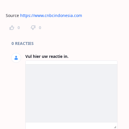
Source
https://www.cnbcindonesia.com
0
0
Paginareacties
0 REACTIES
Vul hier uw reactie in.