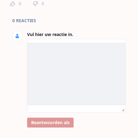
0
0
Paginareacties
0 REACTIES
Vul hier uw reactie in.
Beantwoorden als