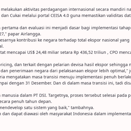
pat melakukan aktivitas perdagangan internasional secara mandiri
ea dan Cukai melalui portal CEISA 4.0 guna memastikan validitas 
an pertama dan evaluasi ini menjadi dasar bagi implementasi taha
27," papar Airlangga.
arnya kontribusi ke negara terhadap total ekspor nasional yang m
l.
tat mencapai US$ 24,48 miliar setara Rp 436,52 triliun , CPO mencap
ricing, dan terkait dengan pelarian devisa hasil ekspor sehingga
dan penerimaan negara dari pelaksanaan ekspor lebih optimal," j
karia mengatakan masa transisi menuju implementasi penuh berlaku
sampai dengan 31 Desember. Dan di dalam masa transisi ini, tadi d
manusia dalam PT DSI. Targetnya, proses tersebut selesai pada p
secara penuh tahun depan.
 mendevelop satu sistem yang baik," tambahnya.
 dan dapat diawasi oleh masyarakat Indonesia dalam implementas