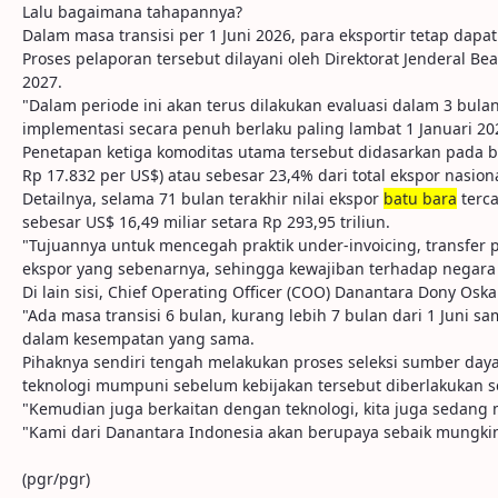
Lalu bagaimana tahapannya?
Dalam masa transisi per 1 Juni 2026, para eksportir tetap da
Proses pelaporan tersebut dilayani oleh Direktorat Jenderal B
2027.
"Dalam periode ini akan terus dilakukan evaluasi dalam 3 bul
implementasi secara penuh berlaku paling lambat 1 Januari 20
Penetapan ketiga komoditas utama tersebut didasarkan pada bes
Rp 17.832 per US$) atau sebesar 23,4% dari total ekspor nasiona
Detailnya, selama 71 bulan terakhir nilai ekspor
batu bara
terca
sebesar US$ 16,49 miliar setara Rp 293,95 triliun.
"Tujuannya untuk mencegah praktik under-invoicing, transfer p
ekspor yang sebenarnya, sehingga kewajiban terhadap negara 
Di lain sisi, Chief Operating Officer (COO) Danantara Dony Os
"Ada masa transisi 6 bulan, kurang lebih 7 bulan dari 1 Juni 
dalam kesempatan yang sama.
Pihaknya sendiri tengah melakukan proses seleksi sumber daya 
teknologi mumpuni sebelum kebijakan tersebut diberlakukan 
"Kemudian juga berkaitan dengan teknologi, kita juga sedang
"Kami dari Danantara Indonesia akan berupaya sebaik mungkin
(pgr/pgr)