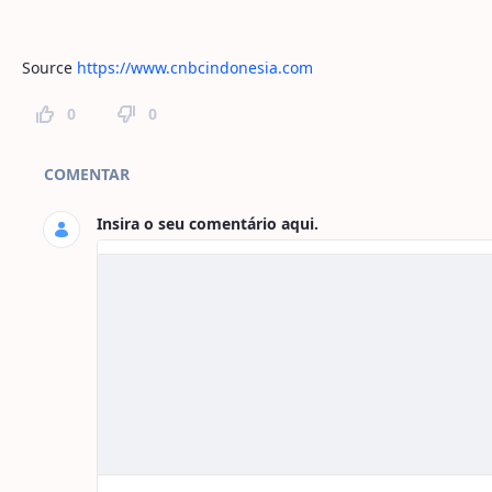
Source
https://www.cnbcindonesia.com
0
0
Comentários da Página
COMENTAR
Insira o seu comentário aqui.