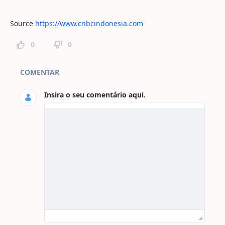
Source
https://www.cnbcindonesia.com
0
0
Comentários da Página
COMENTAR
Insira o seu comentário aqui.