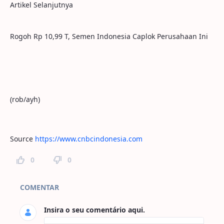
Artikel Selanjutnya
Rogoh Rp 10,99 T, Semen Indonesia Caplok Perusahaan Ini
(rob/ayh)
Source
https://www.cnbcindonesia.com
0
0
Comentários da Página
COMENTAR
Insira o seu comentário aqui.