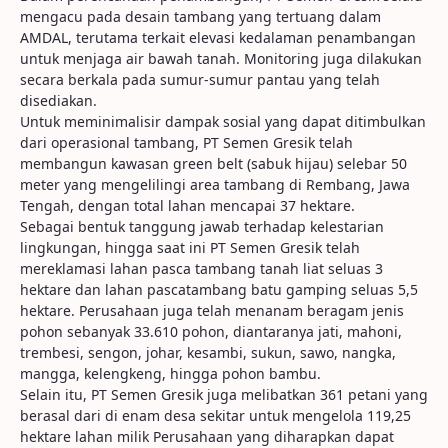
mengacu pada desain tambang yang tertuang dalam
AMDAL, terutama terkait elevasi kedalaman penambangan
untuk menjaga air bawah tanah. Monitoring juga dilakukan
secara berkala pada sumur-sumur pantau yang telah
disediakan.
Untuk meminimalisir dampak sosial yang dapat ditimbulkan
dari operasional tambang, PT Semen Gresik telah
membangun kawasan green belt (sabuk hijau) selebar 50
meter yang mengelilingi area tambang di Rembang, Jawa
Tengah, dengan total lahan mencapai 37 hektare.
Sebagai bentuk tanggung jawab terhadap kelestarian
lingkungan, hingga saat ini PT Semen Gresik telah
mereklamasi lahan pasca tambang tanah liat seluas 3
hektare dan lahan pascatambang batu gamping seluas 5,5
hektare. Perusahaan juga telah menanam beragam jenis
pohon sebanyak 33.610 pohon, diantaranya jati, mahoni,
trembesi, sengon, johar, kesambi, sukun, sawo, nangka,
mangga, kelengkeng, hingga pohon bambu.
Selain itu, PT Semen Gresik juga melibatkan 361 petani yang
berasal dari di enam desa sekitar untuk mengelola 119,25
hektare lahan milik Perusahaan yang diharapkan dapat