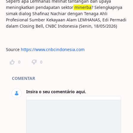
Seperti apa Lemhanas melihat tantangan dan upaya
meningkatkan pendapatan sektor
minerba
? Selengkapnya
simak dialog Shafinaz Nachiar dengan Tenaga Ahli
Profesional Sumber Kekayaan Alam LEMHANAS, Edi Permadi
dalam Closing Bell, CNBC Indonesia (Senin, 18/05/2026)
Source
https://www.cnbcindonesia.com
0
0
Comentários da Página
COMENTAR
Insira o seu comentário aqui.