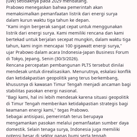
(GW) setidaknya pada 2029 mendatang.
Prabowo menegaskan bahwa pemerintah akan
memaksimalkan pemanfaatan listrik dari energi surya
dalam kurun waktu tiga tahun ke depan.
"Kami ingin bergerak sangat cepat untuk menggunakan
listrik dari energi surya. Kami memiliki rencana dan kami
bertekad untuk berjalan secepat mungkin, dalam waktu tiga
tahun, kami ingin mencapai 100 gigawatt energi surya,"
ujar Prabowo dalam acara Indonesia-Japan Business Forum
di Tokyo, Jepang, Senin (30/3/2026).
Rencana percepatan pembangunan PLTS tersebut dinilai
mendesak untuk direalisasikan. Menurutnya, eskalasi konflik
dan ketidakpastian geopolitik yang terus berkembang,
khususnya di kawasan Timur Tengah menjadi ancaman bagi
stabilitas pasokan energi nasional.
"Bagi kami, hal ini lebih mendesak karena situasi geopolitik
di Timur Tengah memberikan ketidakpastian strategis bagi
keamanan energi kami," tegas Prabowo.
Sebagai antisipasi, pemerintah terus berupaya
mengamankan pasokan melalui pemanfaatan sumber daya
domestik. Selain tenaga surya, Indonesia juga memiliki
potensi besar di sektor panas bumi serta tengah