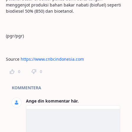
menggenjot produksi bahan bakar nabati (biofuel) seperti
biodiesel 50% (B50) dan bioetanol.
(pgr/pgr)
Source
https://www.cnbcindonesia.com
0
0
Kommentarer
KOMMENTERA
Ange din kommentar här.