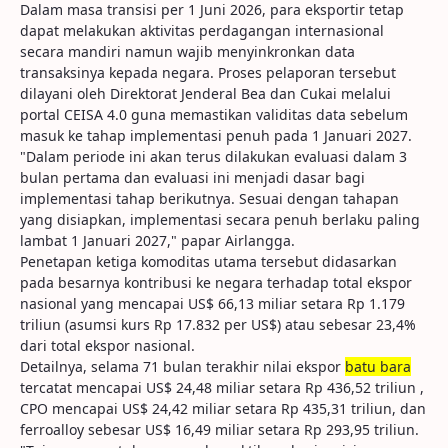
Dalam masa transisi per 1 Juni 2026, para eksportir tetap
dapat melakukan aktivitas perdagangan internasional
secara mandiri namun wajib menyinkronkan data
transaksinya kepada negara. Proses pelaporan tersebut
dilayani oleh Direktorat Jenderal Bea dan Cukai melalui
portal CEISA 4.0 guna memastikan validitas data sebelum
masuk ke tahap implementasi penuh pada 1 Januari 2027.
"Dalam periode ini akan terus dilakukan evaluasi dalam 3
bulan pertama dan evaluasi ini menjadi dasar bagi
implementasi tahap berikutnya. Sesuai dengan tahapan
yang disiapkan, implementasi secara penuh berlaku paling
lambat 1 Januari 2027," papar Airlangga.
Penetapan ketiga komoditas utama tersebut didasarkan
pada besarnya kontribusi ke negara terhadap total ekspor
nasional yang mencapai US$ 66,13 miliar setara Rp 1.179
triliun (asumsi kurs Rp 17.832 per US$) atau sebesar 23,4%
dari total ekspor nasional.
Detailnya, selama 71 bulan terakhir nilai ekspor
batu bara
tercatat mencapai US$ 24,48 miliar setara Rp 436,52 triliun ,
CPO mencapai US$ 24,42 miliar setara Rp 435,31 triliun, dan
ferroalloy sebesar US$ 16,49 miliar setara Rp 293,95 triliun.