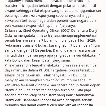
"Tujuannya untuk mencegah praktik under-invoicing,
transfer pricing, dan terkait dengan pelarian devisa hasil
ekspor sehingga nilai ekspor yang tercatat menggambarkan
besarnya transaksi ekspor yang sebenarnya, sehingga
kewajiban terhadap negara dan penerimaan negara dari
pelaksanaan ekspor lebih optimal," jelasnya.
Di lain sisi, Chief Operating Officer (COO) Danantara Dony
Oskaria mengatakan masa transisi menuju implementasi
penuh berlaku selama 7 bulan, dimulai pada 1 Juni 2026.
"Ada masa transisi 6 bulan, kurang lebih 7 bulan dari 1 Juni
sampai dengan 31 Desember. Dan di dalam masa transisi
ini, tadi disampaikan juga apa yang sudah akan dilakukan,"
kata Dony dalam kesempatan yang sama.
Pihaknya sendiri tengah melakukan proses seleksi sumber
daya manusia dalam PT DSI. Targetnya, proses tersebut
selesai pada pekan ini. Tidak hanya itu, PT DSI juga
menyiapkan serangkaian teknologi mumpuni sebelum
kebijakan tersebut diberlakukan secara penuh tahun depan.
"Kemudian juga berkaitan dengan teknologi, kita juga
sedang mendevelop satu sistem yang baik," tambahnya.
"Kami dari Danantara Indonesia akan berupaya sebaik
mungkin dan dapat diawasi oleh masyarakat Indonesia