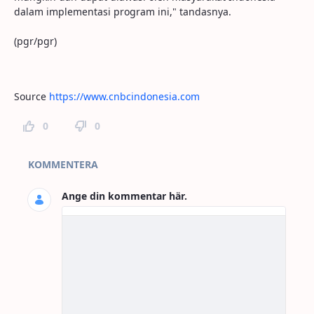
dalam implementasi program ini," tandasnya.
(pgr/pgr)
Source
https://www.cnbcindonesia.com
0
0
Kommentarer
KOMMENTERA
Ange din kommentar här.