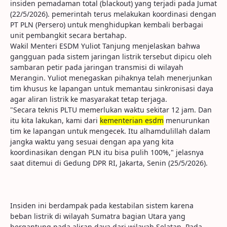
insiden pemadaman total (blackout) yang terjadi pada Jumat
(22/5/2026). pemerintah terus melakukan koordinasi dengan
PT PLN (Persero) untuk menghidupkan kembali berbagai
unit pembangkit secara bertahap.
Wakil Menteri ESDM Yuliot Tanjung menjelaskan bahwa
gangguan pada sistem jaringan listrik tersebut dipicu oleh
sambaran petir pada jaringan transmisi di wilayah
Merangin. Yuliot menegaskan pihaknya telah menerjunkan
tim khusus ke lapangan untuk memantau sinkronisasi daya
agar aliran listrik ke masyarakat tetap terjaga.
"Secara teknis PLTU memerlukan waktu sekitar 12 jam. Dan
itu kita lakukan, kami dari
kementerian esdm
menurunkan
tim ke lapangan untuk mengecek. Itu alhamdulillah dalam
jangka waktu yang sesuai dengan apa yang kita
koordinasikan dengan PLN itu bisa pulih 100%," jelasnya
saat ditemui di Gedung DPR RI, Jakarta, Senin (25/5/2026).
Insiden ini berdampak pada kestabilan sistem karena
beban listrik di wilayah Sumatra bagian Utara yang
bergantung pada aliran daya dari wilayah Selatan. Pada