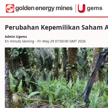
Navigera
Perubahan Kepemilikan Saham ABMM, BEE
Hoppa till innehåll
Perubahan Kepemilikan Saham AB
Admin Ugems
En minuts läsning - Fri May 29 07:00:00 GMT 2026