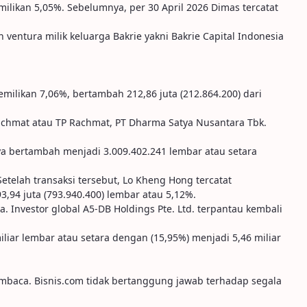
ikan 5,05%. Sebelumnya, per 30 April 2026 Dimas tercatat
ventura milik keluarga Bakrie yakni Bakrie Capital Indonesia
milikan 7,06%, bertambah 212,86 juta (212.864.200) dari
achmat atau TP Rachmat, PT Dharma Satya Nusantara Tbk.
a bertambah menjadi 3.009.402.241 lembar atau setara
telah transaksi tersebut, Lo Kheng Hong tercatat
94 juta (793.940.400) lembar atau 5,12%.
 Investor global A5-DB Holdings Pte. Ltd. terpantau kembali
iar lembar atau setara dengan (15,95%) menjadi 5,46 miliar
embaca. Bisnis.com tidak bertanggung jawab terhadap segala