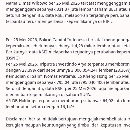
Nama Dimas Wibowo per 25 Mei 2026 tercatat menggenggam seb
menggenggam sebanyak 331,37 juta lembar saham BEEF atau s
Seturut dengan itu, data KSEI melaporkan terjadinya perubahan
terpantau terus memperbesar kepemilikannya di BIPI.
Per 25 Mei 2026, Bakrie Capital Indonesia tercatat menggengg
kepemilikan sebelumnya sebanyak 4,28 miliar lembar atau set
Berikutnya, data KSEI melaporkan terjadinya perubahan kepem
(DSNG).
Per 25 Mei 2026, Triputra Investindo Arya terpantau memboro
dengan 28,39% dari sebelumnya 3.006.054.241 lembar (28,36%)
Kemudian di Salim Ivomas Pratama, Lo Kheng Hong per 25 Mei 
menggenggam sebanyak 795,04 juta (795.040.400) lembar atau 
Seturut dengan itu, data KSEI per 25 Mei 2026 juga melaporkan
menambah kepemilikannya di saham SUPA.
A5-DB Holdings terpantau memborong sebanyak 64,02 juta lemb
lembar atau setara dengan 16,14%.
--
Disclaimer: berita ini tidak bertujuan mengajak membeli ata
kerugian maupun keuntungan yang timbul dari keputusan inve