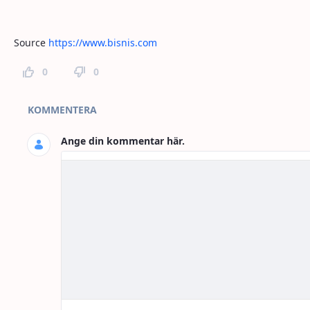
Source
https://www.bisnis.com
0
0
Kommentarer
KOMMENTERA
Ange din kommentar här.