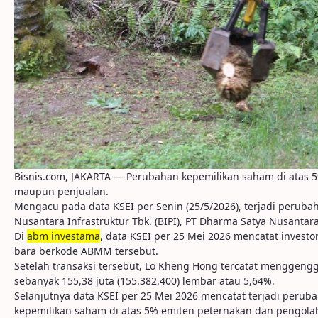
Bisnis.com, JAKARTA — Perubahan kepemilikan saham di atas 5%
maupun penjualan.
Mengacu pada data KSEI per Senin (25/5/2026), terjadi peruba
Nusantara Infrastruktur Tbk. (BIPI), PT Dharma Satya Nusantar
Di
abm investama
, data KSEI per 25 Mei 2026 mencatat inve
bara berkode ABMM tersebut.
Setelah transaksi tersebut, Lo Kheng Hong tercatat menggeng
sebanyak 155,38 juta (155.382.400) lembar atau 5,64%.
Selanjutnya data KSEI per 25 Mei 2026 mencatat terjadi peru
kepemilikan saham di atas 5% emiten peternakan dan pengola