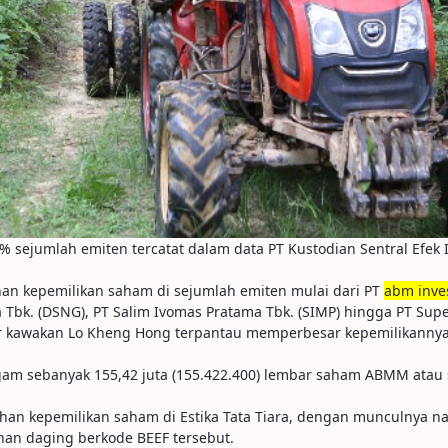
 sejumlah emiten tercatat dalam data PT Kustodian Sentral Efek 
han kepemilikan saham di sejumlah emiten mulai dari PT
abm inve
a Tbk. (DSNG), PT Salim Ivomas Pratama Tbk. (SIMP) hingga PT Supe
stor kawakan Lo Kheng Hong terpantau memperbesar kepemilikann
gam sebanyak 155,42 juta (155.422.400) lembar saham ABMM atau 
bahan kepemilikan saham di Estika Tata Tiara, dengan munculnya 
han daging berkode BEEF tersebut.