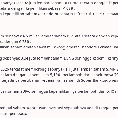
anyak 409,92 juta lembar saham BEEF atau setara dengan kepemil
etara dengan kepemilikan sebesar 4,08%.
 kepemilikan saham Astrindo Nusantara Infrastruktur. Perusahaan 
am sebanyak 4,5 miliar lembar saham BIPI atau setara dengan kepe
ara dengan 6,73%.
ilikan saham emiten sawit milik konglomerat Theodore Permadi R
ng sebanyak 3,34 juta lembar saham DSNG sehingga kepemilikanny
.
2026 tercatat memborong sebanyak 1,1 juta lembar saham SIMP. Se
setara dengan kepemilikan 5,13%, bertambah dari sebelumnya 793,
 terjadinya perubahan kepemilikan saham di Super Bank Indonesia.
ar saham SUPA, sehingga kepemilikannya bertambah dari 5,40 mil
u menjual saham. Keputusan investasi sepenuhnya ada di tangan p
stasi pembaca.