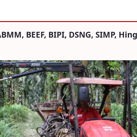
F, BIPI, DSNG, SIMP, Hingga SUPA per 2
MM, BEEF, BIPI, DSNG, SIMP, Hing