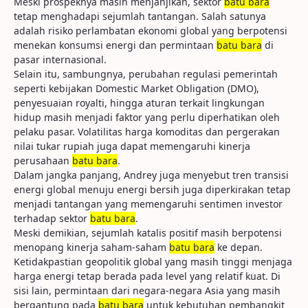
Meski prospeknya masih menjanjikan, sektor
batu bara
tetap menghadapi sejumlah tantangan. Salah satunya
adalah risiko perlambatan ekonomi global yang berpotensi
menekan konsumsi energi dan permintaan
batu bara
di
pasar internasional.
Selain itu, sambungnya, perubahan regulasi pemerintah
seperti kebijakan Domestic Market Obligation (DMO),
penyesuaian royalti, hingga aturan terkait lingkungan
hidup masih menjadi faktor yang perlu diperhatikan oleh
pelaku pasar. Volatilitas harga komoditas dan pergerakan
nilai tukar rupiah juga dapat memengaruhi kinerja
perusahaan
batu bara
.
Dalam jangka panjang, Andrey juga menyebut tren transisi
energi global menuju energi bersih juga diperkirakan tetap
menjadi tantangan yang memengaruhi sentimen investor
terhadap sektor
batu bara
.
Meski demikian, sejumlah katalis positif masih berpotensi
menopang kinerja saham-saham
batu bara
ke depan.
Ketidakpastian geopolitik global yang masih tinggi menjaga
harga energi tetap berada pada level yang relatif kuat. Di
sisi lain, permintaan dari negara-negara Asia yang masih
bergantung pada
batu bara
untuk kebutuhan pembangkit