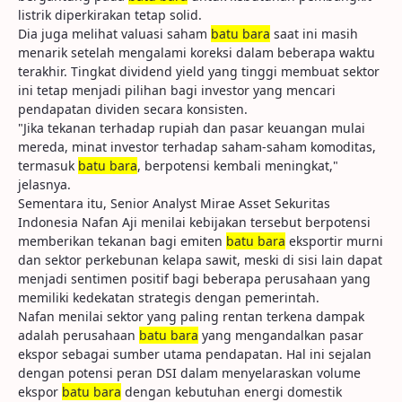
listrik diperkirakan tetap solid.
Dia juga melihat valuasi saham
batu bara
saat ini masih
menarik setelah mengalami koreksi dalam beberapa waktu
terakhir. Tingkat dividend yield yang tinggi membuat sektor
ini tetap menjadi pilihan bagi investor yang mencari
pendapatan dividen secara konsisten.
"Jika tekanan terhadap rupiah dan pasar keuangan mulai
mereda, minat investor terhadap saham-saham komoditas,
termasuk
batu bara
, berpotensi kembali meningkat,"
jelasnya.
Sementara itu, Senior Analyst Mirae Asset Sekuritas
Indonesia Nafan Aji menilai kebijakan tersebut berpotensi
memberikan tekanan bagi emiten
batu bara
eksportir murni
dan sektor perkebunan kelapa sawit, meski di sisi lain dapat
menjadi sentimen positif bagi beberapa perusahaan yang
memiliki kedekatan strategis dengan pemerintah.
Nafan menilai sektor yang paling rentan terkena dampak
adalah perusahaan
batu bara
yang mengandalkan pasar
ekspor sebagai sumber utama pendapatan. Hal ini sejalan
dengan potensi peran DSI dalam menyelaraskan volume
ekspor
batu bara
dengan kebutuhan energi domestik