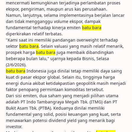
mencermati kemungkinan terjadinya perlambatan proses
ekspor, pengiriman, maupun arus kas perusahaan.
Namun, lanjutnya, selama implementasinya berjalan lancar
dan tidak mengganggu volume ekspor, dampak
fundamental terhadap kinerja emiten
batu bara
diperkirakan relatif terbatas.
"Kami saat ini memiliki pandangan overweight terhadap
sektor
batu bara
. Selain valuasi yang masih relatif menarik,
prospek harga
batu bara
juga membaik dibandingkan
beberapa bulan lalu," ujarnya kepada Bisnis, Selasa
(2/6/2026).
batu bara
Indonesia juga dinilai tetap memiliki daya saing
kuat di pasar ekspor global. Selain itu, tingginya harga
energi dunia akibat ketidakpastian geopolitik masih menjadi
faktor penopang permintaan komoditas tersebut.
Dari sisi emiten, dua saham yang menjadi pilihan utama
adalah PT Indo Tambangraya Megah Tbk. (ITMG) dan PT
Bukit Asam Tbk. (PTBA). Keduanya dinilai memiliki
fundamental yang solid, posisi keuangan yang kuat, serta
menawarkan potensi dividend yield yang menarik bagi
investor.