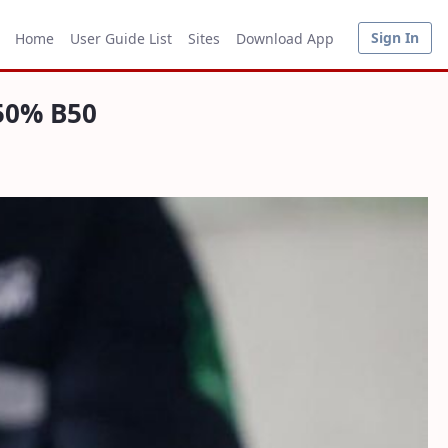
Sign In
Home
User Guide List
Sites
Download App
50% B50