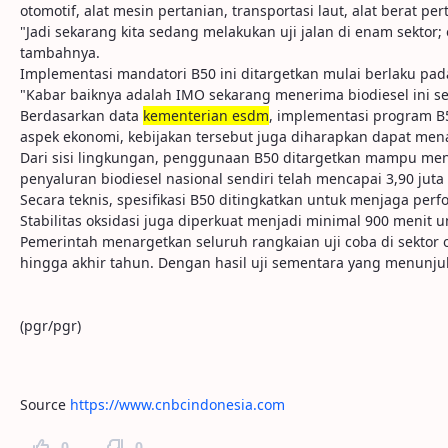
otomotif, alat mesin pertanian, transportasi laut, alat berat p
"Jadi sekarang kita sedang melakukan uji jalan di enam sektor; 
tambahnya.
Implementasi mandatori B50 ini ditargetkan mulai berlaku pad
"Kabar baiknya adalah IMO sekarang menerima biodiesel ini se
Berdasarkan data
kementerian esdm
, implementasi program B5
aspek ekonomi, kebijakan tersebut juga diharapkan dapat mena
Dari sisi lingkungan, penggunaan B50 ditargetkan mampu menu
penyaluran biodiesel nasional sendiri telah mencapai 3,90 juta kil
Secara teknis, spesifikasi B50 ditingkatkan untuk menjaga p
Stabilitas oksidasi juga diperkuat menjadi minimal 900 menit
Pemerintah menargetkan seluruh rangkaian uji coba di sektor o
hingga akhir tahun. Dengan hasil uji sementara yang menunj
(pgr/pgr)
Source
https://www.cnbcindonesia.com
0
0