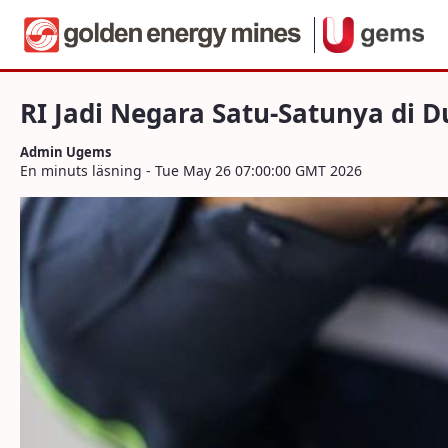
Navigera
RI Jadi Negara Satu-Satunya di Dunia 
Hoppa till innehåll
RI Jadi Negara Satu-Satunya di
Admin Ugems
En minuts läsning - Tue May 26 07:00:00 GMT 2026