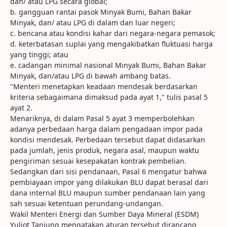
dan/ atau LPG secara global;
b. gangguan rantai pasok Minyak Bumi, Bahan Bakar
Minyak, dan/ atau LPG di dalam dan luar negeri;
c. bencana atau kondisi kahar dari negara-negara pemasok;
d. keterbatasan suplai yang mengakibatkan fluktuasi harga
yang tinggi; atau
e. cadangan minimal nasional Minyak Bumi, Bahan Bakar
Minyak, dan/atau LPG di bawah ambang batas.
"Menteri menetapkan keadaan mendesak berdasarkan
kriteria sebagaimana dimaksud pada ayat 1," tulis pasal 5
ayat 2.
Menariknya, di dalam Pasal 5 ayat 3 memperbolehkan
adanya perbedaan harga dalam pengadaan impor pada
kondisi mendesak. Perbedaan tersebut dapat didasarkan
pada jumlah, jenis produk, negara asal, maupun waktu
pengiriman sesuai kesepakatan kontrak pembelian.
Sedangkan dari sisi pendanaan, Pasal 6 mengatur bahwa
pembiayaan impor yang dilakukan BLU dapat berasal dari
dana internal BLU maupun sumber pendanaan lain yang
sah sesuai ketentuan perundang-undangan.
Wakil Menteri Energi dan Sumber Daya Mineral (ESDM)
Yuliot Tanjung mengatakan aturan tersebut dirancang