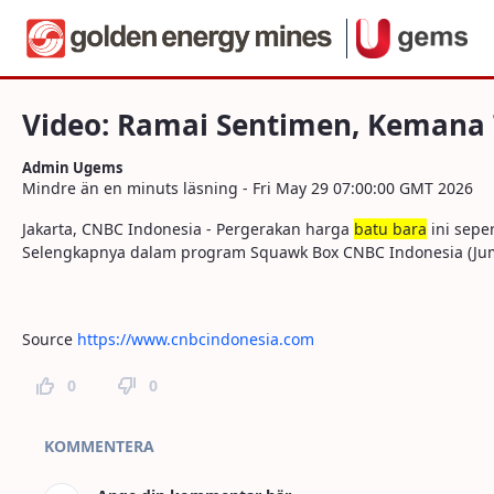
Navigera
Video: Ramai Sentimen, Kemana Tren Ha
Hoppa till innehåll
Video: Ramai Sentimen, Kemana 
Admin Ugems
Mindre än en minuts läsning - Fri May 29 07:00:00 GMT 2026
Jakarta, CNBC Indonesia - Pergerakan harga
batu bara
ini sepe
Selengkapnya dalam program Squawk Box CNBC Indonesia (Jumat
Source
https://www.cnbcindonesia.com
0
0
Kommentarer
KOMMENTERA