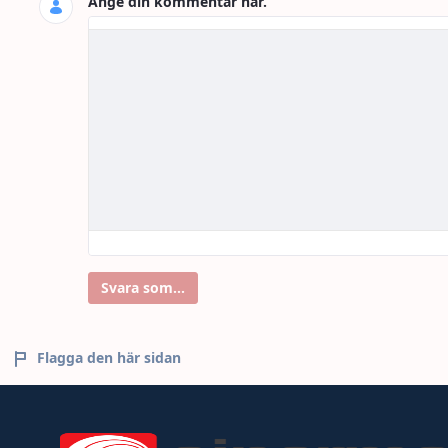
Ange din kommentar här.
Svara som...
Flagga den här sidan