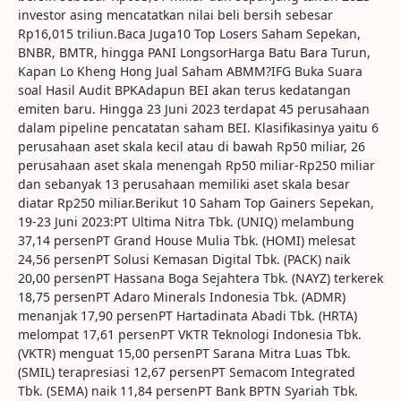
investor asing mencatatkan nilai beli bersih sebesar
Rp16,015 triliun.Baca Juga10 Top Losers Saham Sepekan,
BNBR, BMTR, hingga PANI LongsorHarga Batu Bara Turun,
Kapan Lo Kheng Hong Jual Saham ABMM?IFG Buka Suara
soal Hasil Audit BPKAdapun BEI akan terus kedatangan
emiten baru. Hingga 23 Juni 2023 terdapat 45 perusahaan
dalam pipeline pencatatan saham BEI. Klasifikasinya yaitu 6
perusahaan aset skala kecil atau di bawah Rp50 miliar, 26
perusahaan aset skala menengah Rp50 miliar-Rp250 miliar
dan sebanyak 13 perusahaan memiliki aset skala besar
diatar Rp250 miliar.Berikut 10 Saham Top Gainers Sepekan,
19-23 Juni 2023:PT Ultima Nitra Tbk. (UNIQ) melambung
37,14 persenPT Grand House Mulia Tbk. (HOMI) melesat
24,56 persenPT Solusi Kemasan Digital Tbk. (PACK) naik
20,00 persenPT Hassana Boga Sejahtera Tbk. (NAYZ) terkerek
18,75 persenPT Adaro Minerals Indonesia Tbk. (ADMR)
menanjak 17,90 persenPT Hartadinata Abadi Tbk. (HRTA)
melompat 17,61 persenPT VKTR Teknologi Indonesia Tbk.
(VKTR) menguat 15,00 persenPT Sarana Mitra Luas Tbk.
(SMIL) terapresiasi 12,67 persenPT Semacom Integrated
Tbk. (SEMA) naik 11,84 persenPT Bank BPTN Syariah Tbk.