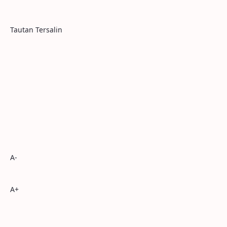
Tautan Tersalin
A-
A+