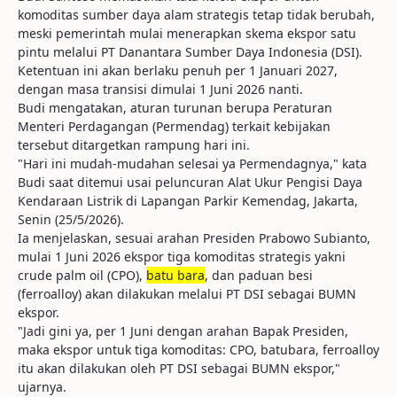
komoditas sumber daya alam strategis tetap tidak berubah,
meski pemerintah mulai menerapkan skema ekspor satu
pintu melalui PT Danantara Sumber Daya Indonesia (DSI).
Ketentuan ini akan berlaku penuh per 1 Januari 2027,
dengan masa transisi dimulai 1 Juni 2026 nanti.
Budi mengatakan, aturan turunan berupa Peraturan
Menteri Perdagangan (Permendag) terkait kebijakan
tersebut ditargetkan rampung hari ini.
"Hari ini mudah-mudahan selesai ya Permendagnya," kata
Budi saat ditemui usai peluncuran Alat Ukur Pengisi Daya
Kendaraan Listrik di Lapangan Parkir Kemendag, Jakarta,
Senin (25/5/2026).
Ia menjelaskan, sesuai arahan Presiden Prabowo Subianto,
mulai 1 Juni 2026 ekspor tiga komoditas strategis yakni
crude palm oil (CPO),
batu bara
, dan paduan besi
(ferroalloy) akan dilakukan melalui PT DSI sebagai BUMN
ekspor.
"Jadi gini ya, per 1 Juni dengan arahan Bapak Presiden,
maka ekspor untuk tiga komoditas: CPO, batubara, ferroalloy
itu akan dilakukan oleh PT DSI sebagai BUMN ekspor,"
ujarnya.