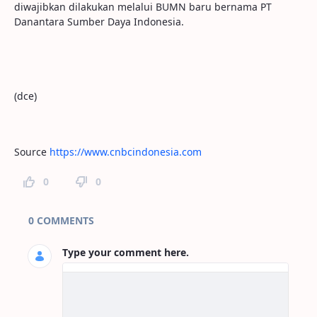
diwajibkan dilakukan melalui BUMN baru bernama PT
Danantara Sumber Daya Indonesia.
(dce)
Source
https://www.cnbcindonesia.com
0
0
Page Comments
0 COMMENTS
Type your comment here.