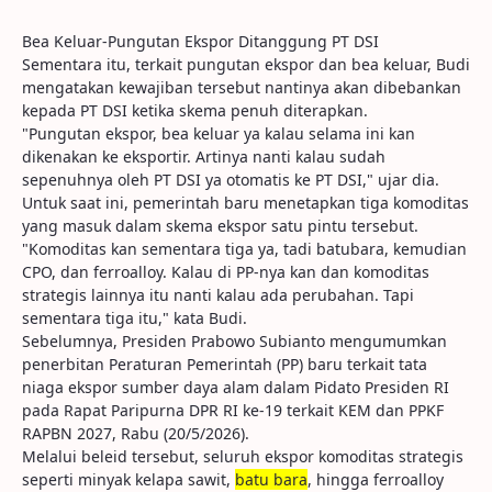
Bea Keluar-Pungutan Ekspor Ditanggung PT DSI
Sementara itu, terkait pungutan ekspor dan bea keluar, Budi
mengatakan kewajiban tersebut nantinya akan dibebankan
kepada PT DSI ketika skema penuh diterapkan.
"Pungutan ekspor, bea keluar ya kalau selama ini kan
dikenakan ke eksportir. Artinya nanti kalau sudah
sepenuhnya oleh PT DSI ya otomatis ke PT DSI," ujar dia.
Untuk saat ini, pemerintah baru menetapkan tiga komoditas
yang masuk dalam skema ekspor satu pintu tersebut.
"Komoditas kan sementara tiga ya, tadi batubara, kemudian
CPO, dan ferroalloy. Kalau di PP-nya kan dan komoditas
strategis lainnya itu nanti kalau ada perubahan. Tapi
sementara tiga itu," kata Budi.
Sebelumnya, Presiden Prabowo Subianto mengumumkan
penerbitan Peraturan Pemerintah (PP) baru terkait tata
niaga ekspor sumber daya alam dalam Pidato Presiden RI
pada Rapat Paripurna DPR RI ke-19 terkait KEM dan PPKF
RAPBN 2027, Rabu (20/5/2026).
Melalui beleid tersebut, seluruh ekspor komoditas strategis
seperti minyak kelapa sawit,
batu bara
, hingga ferroalloy