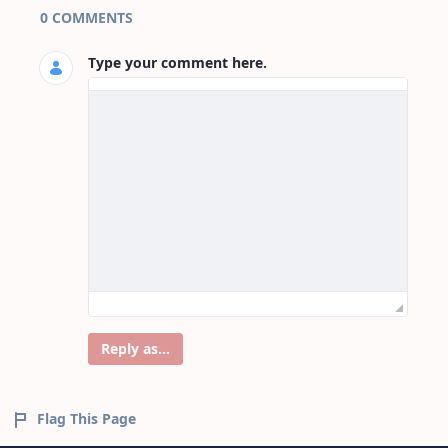
Page Comments
0 COMMENTS
Type your comment here.
Reply as...
Flag This Page