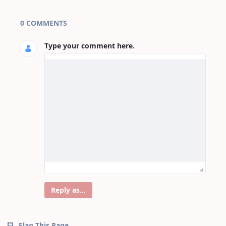
Page Comments
0 COMMENTS
Type your comment here.
Reply as...
Flag This Page