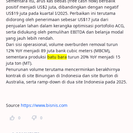
Sementara itu, arus kas bebas (free cash flow) berbalik
positif menjadi US$2 juta, dibandingkan dengan negatif
US$19 juta pada kuartal I/2025. Perbaikan ini terutama
didorong oleh penerimaan sebesar US$17 juta dari
penjualan lahan dalam kerangka optimisasi portofolio ACG,
serta didukung oleh pemulihan EBITDA dan belanja modal
yang jauh lebih rendah.
Dari sisi operasional, volume overburden removal turun
12% YoY menjadi 89 juta bank cubic meters (MBCM),
sementara produksi
batu bara
turun 20% YoY menjadi 15
juta ton (MT).
Penurunan volume terutama mencerminkan berakhirnya
kontrak di site Binungan di Indonesia dan site Burton di
Australia, serta ramp-down di dua site Indonesia pada 2025.
Source
https://www.bisnis.com
0
0
Page Comments