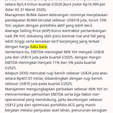
setara Rp5,4 triliun kuartal I/2026 (kurs Jisdor Rp16.999 per
dolar AS 31 Maret 2026).
Manajemen BUMA dalam keterangan resminya menjelaskan
pendapatan BUMA tercatat sebesar US$318 juta, turun 10%
YoY, sejalan dengan portofolio aktif yang lebih kecil.
Average Selling Price (ASP) bisnis kontraktor pertambangan
naik 3% YoY, didukung oleh porsi kontrak rise and fall yang
lebih tinggi serta kenaikan tarif berjenjang yang terkait
dengan harga
batu bara
.
Sementara itu, EBITDA meningkat 98% YoY menjadi US$28
juta dari US$14 juta pada kuartal I/2025, dengan margin
EBITDA meningkat menjadi 11% dari 5% pada kuartal
I/2025.
Adapun DOID mencatat rugi bersih sebesar US$24 juta atau
setara Rp407,97 miliar, dibandingkan dengan rugi bersih
sebesar US$70 juta pada kuartal I/2025.
Manajemen mengungkapkan perbaikan sebesar 66% YoY ini
mencerminkan pemulihan EBITDA serta tiga faktor non-
operasional yang mendukung, yaitu keuntungan sebesar
US$12 juta dari optimisasi portofolio ACG yang masih
berjalan melalui penjualan aset lahan, penurunan kerugian