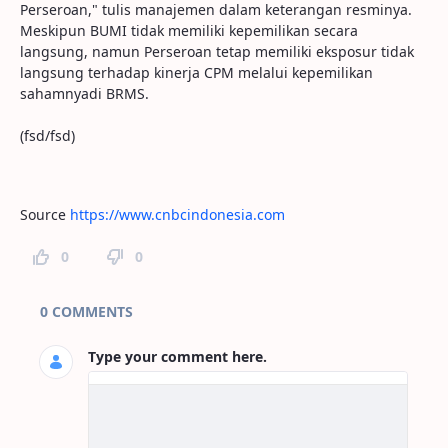
Perseroan," tulis manajemen dalam keterangan resminya.
Meskipun BUMI tidak memiliki kepemilikan secara
langsung, namun Perseroan tetap memiliki eksposur tidak
langsung terhadap kinerja CPM melalui kepemilikan
sahamnyadi BRMS.
(fsd/fsd)
Source
https://www.cnbcindonesia.com
0
0
Page Comments
0 COMMENTS
Type your comment here.