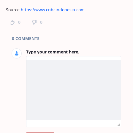
Source
https://www.cnbcindonesia.com
0
0
Page Comments
0 COMMENTS
Type your comment here.