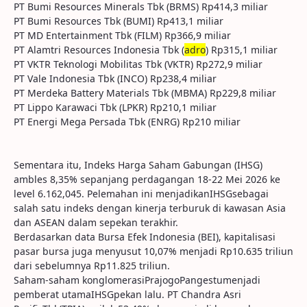
PT Bumi Resources Minerals Tbk (BRMS) Rp414,3 miliar
PT Bumi Resources Tbk (BUMI) Rp413,1 miliar
PT MD Entertainment Tbk (FILM) Rp366,9 miliar
PT Alamtri Resources Indonesia Tbk (
adro
) Rp315,1 miliar
PT VKTR Teknologi Mobilitas Tbk (VKTR) Rp272,9 miliar
PT Vale Indonesia Tbk (INCO) Rp238,4 miliar
PT Merdeka Battery Materials Tbk (MBMA) Rp229,8 miliar
PT Lippo Karawaci Tbk (LPKR) Rp210,1 miliar
PT Energi Mega Persada Tbk (ENRG) Rp210 miliar
Sementara itu, Indeks Harga Saham Gabungan (IHSG)
ambles 8,35% sepanjang perdagangan 18-22 Mei 2026 ke
level 6.162,045. Pelemahan ini menjadikanIHSGsebagai
salah satu indeks dengan kinerja terburuk di kawasan Asia
dan ASEAN dalam sepekan terakhir.
Berdasarkan data Bursa Efek Indonesia (BEI), kapitalisasi
pasar bursa juga menyusut 10,07% menjadi Rp10.635 triliun
dari sebelumnya Rp11.825 triliun.
Saham-saham konglomerasiPrajogoPangestumenjadi
pemberat utamaIHSGpekan lalu. PT Chandra Asri