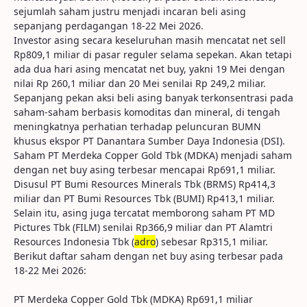
sejumlah saham justru menjadi incaran beli asing
sepanjang perdagangan 18-22 Mei 2026.
Investor asing secara keseluruhan masih mencatat net sell
Rp809,1 miliar di pasar reguler selama sepekan. Akan tetapi
ada dua hari asing mencatat net buy, yakni 19 Mei dengan
nilai Rp 260,1 miliar dan 20 Mei senilai Rp 249,2 miliar.
Sepanjang pekan aksi beli asing banyak terkonsentrasi pada
saham-saham berbasis komoditas dan mineral, di tengah
meningkatnya perhatian terhadap peluncuran BUMN
khusus ekspor PT Danantara Sumber Daya Indonesia (DSI).
Saham PT Merdeka Copper Gold Tbk (MDKA) menjadi saham
dengan net buy asing terbesar mencapai Rp691,1 miliar.
Disusul PT Bumi Resources Minerals Tbk (BRMS) Rp414,3
miliar dan PT Bumi Resources Tbk (BUMI) Rp413,1 miliar.
Selain itu, asing juga tercatat memborong saham PT MD
Pictures Tbk (FILM) senilai Rp366,9 miliar dan PT Alamtri
Resources Indonesia Tbk (
adro
) sebesar Rp315,1 miliar.
Berikut daftar saham dengan net buy asing terbesar pada
18-22 Mei 2026:
PT Merdeka Copper Gold Tbk (MDKA) Rp691,1 miliar