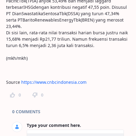
PacificTbk(TPIA) anjlok 53,49% dan menjadi laggard
terbesarIHSGdengan kontribusi negatif 47,55 poin. Disusul
PT DianSwastatikaSentosaTbk(DSSA) yang turun 47,34%
serta PTBaritoRenewablesEnergyTbk(BREN) yang merosot
23,44%.
Di sisi lain, rata-rata nilai transaksi harian bursa justru naik
15,68% menjadi Rp21,77 triliun. Namun frekuensi transaksi
turun 6,5% menjadi 2,36 juta kali transaksi.
(mkh/mkh)
Source
https://www.cnbcindonesia.com
0
0
Page Comments
0 COMMENTS
Type your comment here.