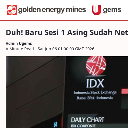
Navigation
Duh! Baru Sesi 1 Asing Sudah Net Sell Rp 
Skip to Content
Duh! Baru Sesi 1 Asing Sudah Net 
Admin Ugems
A Minute Read - Sat Jun 06 01:00:00 GMT 2026