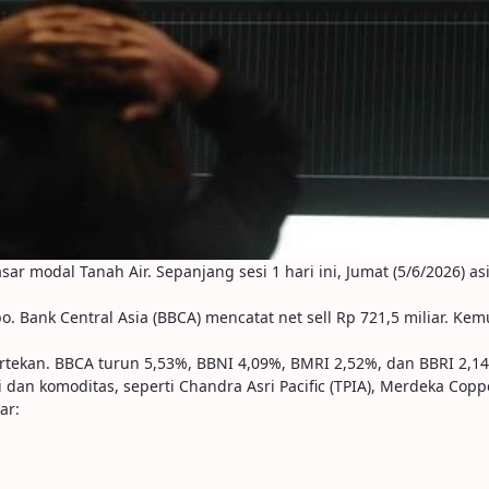
 modal Tanah Air. Sepanjang sesi 1 hari ini, Jumat (5/6/2026) asi
o. Bank Central Asia (BBCA) mencatat net sell Rp 721,5 miliar. K
tekan. BBCA turun 5,53%, BBNI 4,09%, BMRI 2,52%, dan BBRI 2,1
i dan komoditas, seperti Chandra Asri Pacific (TPIA), Merdeka Co
ar: