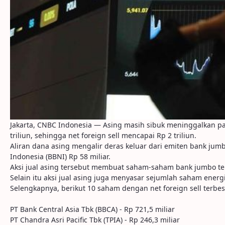
Jakarta, CNBC Indonesia — Asing masih sibuk meninggalkan pasar
triliun, sehingga net foreign sell mencapai Rp 2 triliun.
Aliran dana asing mengalir deras keluar dari emiten bank jumb
Indonesia (BBNI) Rp 58 miliar.
Aksi jual asing tersebut membuat saham-saham bank jumbo ter
Selain itu aksi jual asing juga menyasar sejumlah saham energ
Selengkapnya, berikut 10 saham dengan net foreign sell terbes
PT Bank Central Asia Tbk (BBCA) - Rp 721,5 miliar
PT Chandra Asri Pacific Tbk (TPIA) - Rp 246,3 miliar