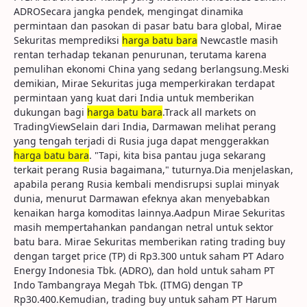
ADROSecara jangka pendek, mengingat dinamika
permintaan dan pasokan di pasar batu bara global, Mirae
Sekuritas memprediksi
harga batu bara
Newcastle masih
rentan terhadap tekanan penurunan, terutama karena
pemulihan ekonomi China yang sedang berlangsung.Meski
demikian, Mirae Sekuritas juga memperkirakan terdapat
permintaan yang kuat dari India untuk memberikan
dukungan bagi
harga batu bara
.Track all markets on
TradingViewSelain dari India, Darmawan melihat perang
yang tengah terjadi di Rusia juga dapat menggerakkan
harga batu bara
. "Tapi, kita bisa pantau juga sekarang
terkait perang Rusia bagaimana," tuturnya.Dia menjelaskan,
apabila perang Rusia kembali mendisrupsi suplai minyak
dunia, menurut Darmawan efeknya akan menyebabkan
kenaikan harga komoditas lainnya.Aadpun Mirae Sekuritas
masih mempertahankan pandangan netral untuk sektor
batu bara. Mirae Sekuritas memberikan rating trading buy
dengan target price (TP) di Rp3.300 untuk saham PT Adaro
Energy Indonesia Tbk. (ADRO), dan hold untuk saham PT
Indo Tambangraya Megah Tbk. (ITMG) dengan TP
Rp30.400.Kemudian, trading buy untuk saham PT Harum