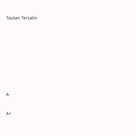
Tautan Tersalin
A-
A+