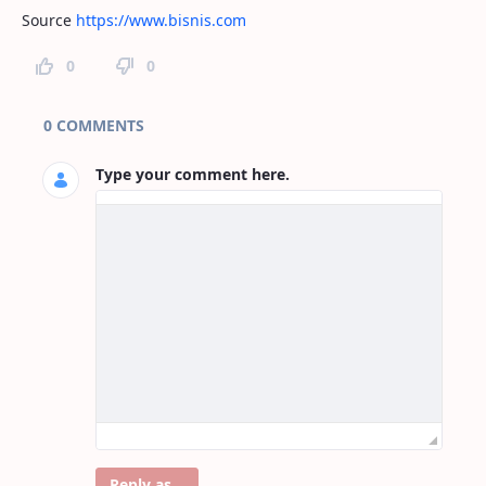
Source
https://www.bisnis.com
0
0
Page Comments
0 COMMENTS
Type your comment here.
Reply as...