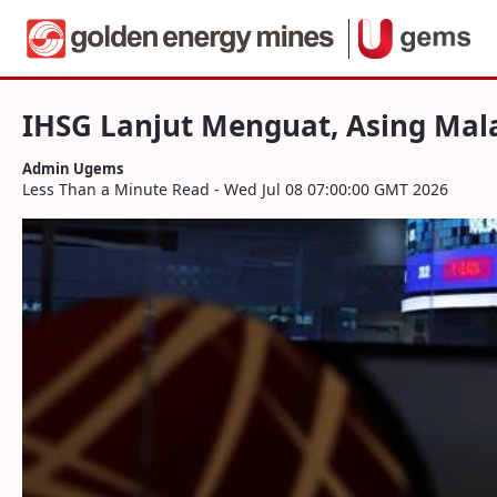
Navigation
IHSG Lanjut Menguat, Asing Malah Lego 
Skip to Content
IHSG Lanjut Menguat, Asing Mal
Admin Ugems
Less Than a Minute Read - Wed Jul 08 07:00:00 GMT 2026