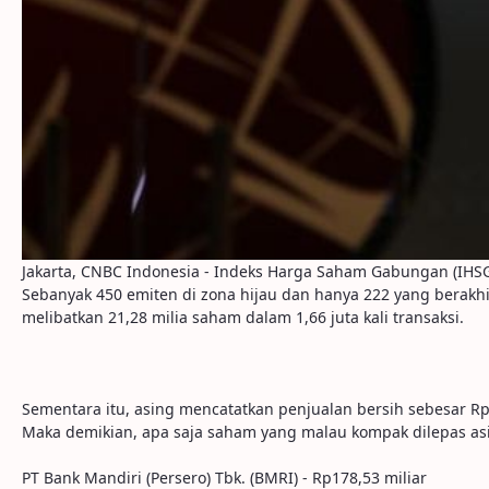
Jakarta, CNBC Indonesia - Indeks Harga Saham Gabungan (IHSG)
Sebanyak 450 emiten di zona hijau dan hanya 222 yang berakhi
melibatkan 21,28 milia saham dalam 1,66 juta kali transaksi.
Sementara itu, asing mencatatkan penjualan bersih sebesar Rp1
Maka demikian, apa saja saham yang malau kompak dilepas asin
PT Bank Mandiri (Persero) Tbk. (BMRI) - Rp178,53 miliar