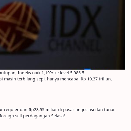
upan, Indeks naik 1,19% ke level 5.986,5.
 masih terbilang sepi, hanya mencapai Rp 10,37 triliun,
r reguler dan Rp28,55 miliar di pasar negosiasi dan tunai.
foreign sell perdagangan Selasa!