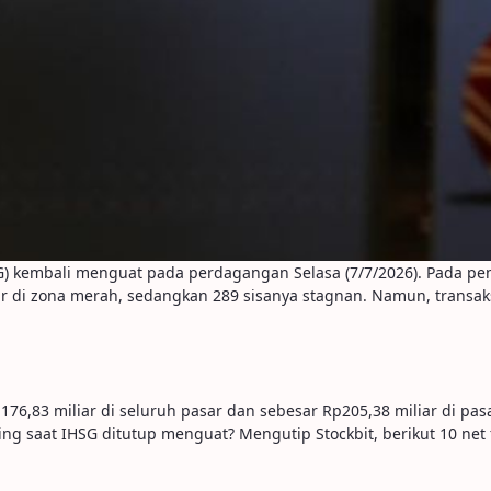
 kembali menguat pada perdagangan Selasa (7/7/2026). Pada penut
r di zona merah, sedangkan 289 sisanya stagnan. Namun, transaksi
76,83 miliar di seluruh pasar dan sebesar Rp205,38 miliar di pasa
g saat IHSG ditutup menguat? Mengutip Stockbit, berikut 10 net 