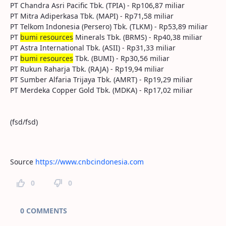
PT Chandra Asri Pacific Tbk. (TPIA) - Rp106,87 miliar
PT Mitra Adiperkasa Tbk. (MAPI) - Rp71,58 miliar
PT Telkom Indonesia (Persero) Tbk. (TLKM) - Rp53,89 miliar
PT
bumi resources
Minerals Tbk. (BRMS) - Rp40,38 miliar
PT Astra International Tbk. (ASII) - Rp31,33 miliar
PT
bumi resources
Tbk. (BUMI) - Rp30,56 miliar
PT Rukun Raharja Tbk. (RAJA) - Rp19,94 miliar
PT Sumber Alfaria Trijaya Tbk. (AMRT) - Rp19,29 miliar
PT Merdeka Copper Gold Tbk. (MDKA) - Rp17,02 miliar
(fsd/fsd)
Source
https://www.cnbcindonesia.com
0
0
Page Comments
0 COMMENTS