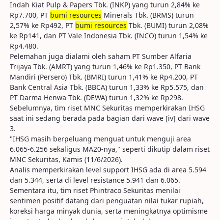
Indah Kiat Pulp & Papers Tbk. (INKP) yang turun 2,84% ke
Rp7.700, PT
bumi resources
Minerals Tbk. (BRMS) turun
2,57% ke Rp492, PT
bumi resources
Tbk. (BUMI) turun 2,08%
ke Rp141, dan PT Vale Indonesia Tbk. (INCO) turun 1,54% ke
Rp4.480.
Pelemahan juga dialami oleh saham PT Sumber Alfaria
Trijaya Tbk. (AMRT) yang turun 1,46% ke Rp1.350, PT Bank
Mandiri (Persero) Tbk. (BMRI) turun 1,41% ke Rp4.200, PT
Bank Central Asia Tbk. (BBCA) turun 1,33% ke Rp5.575, dan
PT Darma Henwa Tbk. (DEWA) turun 1,32% ke Rp298.
Sebelumnya, tim riset MNC Sekuritas memperkirakan IHSG
saat ini sedang berada pada bagian dari wave [iv] dari wave
3.
"IHSG masih berpeluang menguat untuk menguji area
6.065-6.256 sekaligus MA20-nya," seperti dikutip dalam riset
MNC Sekuritas, Kamis (11/6/2026).
Analis memperkirakan level support IHSG ada di area 5.594
dan 5.344, serta di level resistance 5.941 dan 6.065.
Sementara itu, tim riset Phintraco Sekuritas menilai
sentimen positif datang dari penguatan nilai tukar rupiah,
koreksi harga minyak dunia, serta meningkatnya optimisme