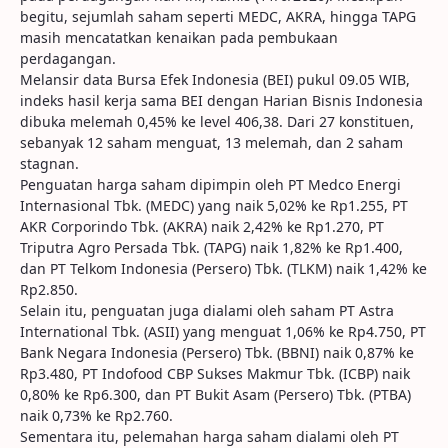
begitu, sejumlah saham seperti MEDC, AKRA, hingga TAPG
masih mencatatkan kenaikan pada pembukaan
perdagangan.
Melansir data Bursa Efek Indonesia (BEI) pukul 09.05 WIB,
indeks hasil kerja sama BEI dengan Harian Bisnis Indonesia
dibuka melemah 0,45% ke level 406,38. Dari 27 konstituen,
sebanyak 12 saham menguat, 13 melemah, dan 2 saham
stagnan.
Penguatan harga saham dipimpin oleh PT Medco Energi
Internasional Tbk. (MEDC) yang naik 5,02% ke Rp1.255, PT
AKR Corporindo Tbk. (AKRA) naik 2,42% ke Rp1.270, PT
Triputra Agro Persada Tbk. (TAPG) naik 1,82% ke Rp1.400,
dan PT Telkom Indonesia (Persero) Tbk. (TLKM) naik 1,42% ke
Rp2.850.
Selain itu, penguatan juga dialami oleh saham PT Astra
International Tbk. (ASII) yang menguat 1,06% ke Rp4.750, PT
Bank Negara Indonesia (Persero) Tbk. (BBNI) naik 0,87% ke
Rp3.480, PT Indofood CBP Sukses Makmur Tbk. (ICBP) naik
0,80% ke Rp6.300, dan PT Bukit Asam (Persero) Tbk. (PTBA)
naik 0,73% ke Rp2.760.
Sementara itu, pelemahan harga saham dialami oleh PT