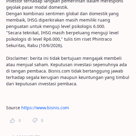
investor terhadap langkah pemerintah dalam merespons
gejolak pasar modal domestik.
Dengan kombinasi sentimen global dan domestik yang
membaik, IHSG diperkirakan masih memiliki ruang
penguatan untuk menguji level psikologis 6.000.
"Secara teknikal, IHSG masih berpeluang menguji level
psikologis di level Rp6.000," tulis tim riset Phintraco
Sekuritas, Rabu (10/6/2026).
Disclaimer: berita ini tidak bertujuan mengajak membeli
atau menjual saham. Keputusan investasi sepenuhnya ada
di tangan pembaca. Bisnis.com tidak bertanggung jawab
terhadap segala kerugian maupun keuntungan yang timbul
dari keputusan investasi pembaca.
Source
https://www.bisnis.com
0
0
Page Comments