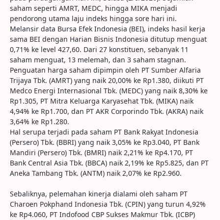
saham seperti AMRT, MEDC, hingga MIKA menjadi
pendorong utama laju indeks hingga sore hari ini.
Melansir data Bursa Efek Indonesia (BEI), indeks hasil kerja
sama BEI dengan Harian Bisnis Indonesia ditutup menguat
0,71% ke level 427,60. Dari 27 konstituen, sebanyak 11
saham menguat, 13 melemah, dan 3 saham stagnan.
Penguatan harga saham dipimpin oleh PT Sumber Alfaria
Trijaya Tbk. (AMRT) yang naik 20,00% ke Rp1.380, diikuti PT
Medco Energi Internasional Tbk. (MEDC) yang naik 8,30% ke
Rp1.305, PT Mitra Keluarga Karyasehat Tbk. (MIKA) naik
4,94% ke Rp1.700, dan PT AKR Corporindo Tbk. (AKRA) naik
3,64% ke Rp1.280.
Hal serupa terjadi pada saham PT Bank Rakyat Indonesia
(Persero) Tbk. (BBRI) yang naik 3,05% ke Rp3.040, PT Bank
Mandiri (Persero) Tbk. (BMRI) naik 2,21% ke Rp4.170, PT
Bank Central Asia Tbk. (BBCA) naik 2,19% ke Rp5.825, dan PT
Aneka Tambang Tbk. (ANTM) naik 2,07% ke Rp2.960.
Sebaliknya, pelemahan kinerja dialami oleh saham PT
Charoen Pokphand Indonesia Tbk. (CPIN) yang turun 4,92%
ke Rp4.060, PT Indofood CBP Sukses Makmur Tbk. (ICBP)