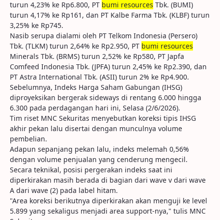
turun 4,23% ke Rp6.800, PT
bumi resources
Tbk. (BUMI)
turun 4,17% ke Rp161, dan PT Kalbe Farma Tbk. (KLBF) turun
3,25% ke Rp745.
Nasib serupa dialami oleh PT Telkom Indonesia (Persero)
Tbk. (TLKM) turun 2,64% ke Rp2.950, PT
bumi resources
Minerals Tbk. (BRMS) turun 2,52% ke Rp580, PT Japfa
Comfeed Indonesia Tbk. (JPFA) turun 2,45% ke Rp2.390, dan
PT Astra International Tbk. (ASII) turun 2% ke Rp4.900.
Sebelumnya, Indeks Harga Saham Gabungan (IHSG)
diproyeksikan bergerak sideways di rentang 6.000 hingga
6.300 pada perdagangan hari ini, Selasa (2/6/2026).
Tim riset MNC Sekuritas menyebutkan koreksi tipis IHSG
akhir pekan lalu disertai dengan munculnya volume
pembelian.
Adapun sepanjang pekan lalu, indeks melemah 0,56%
dengan volume penjualan yang cenderung mengecil.
Secara teknikal, posisi pergerakan indeks saat ini
diperkirakan masih berada di bagian dari wave v dari wave
A dari wave (2) pada label hitam.
"Area koreksi berikutnya diperkirakan akan menguji ke level
5.899 yang sekaligus menjadi area support-nya," tulis MNC