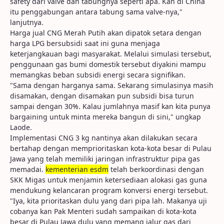
safety dari valve dan tabungnya seperti apa. Kan di China
itu penggabungan antara tabung sama valve-nya,"
lanjutnya.
Harga jual CNG Merah Putih akan dipatok setara dengan
harga LPG bersubsidi saat ini guna menjaga
keterjangkauan bagi masyarakat. Melalui simulasi tersebut,
penggunaan gas bumi domestik tersebut diyakini mampu
memangkas beban subsidi energi secara signifikan.
"Sama dengan harganya sama. Sekarang simulasinya masih
disamakan, dengan disamakan pun subsidi bisa turun
sampai dengan 30%. Kalau jumlahnya masif kan kita punya
bargaining untuk minta mereka bangun di sini," ungkap
Laode.
Implementasi CNG 3 kg nantinya akan dilakukan secara
bertahap dengan memprioritaskan kota-kota besar di Pulau
Jawa yang telah memiliki jaringan infrastruktur pipa gas
memadai.
kementerian esdm
telah berkoordinasi dengan
SKK Migas untuk menjamin ketersediaan alokasi gas guna
mendukung kelancaran program konversi energi tersebut.
"Iya, kita prioritaskan dulu yang dari pipa lah. Makanya uji
cobanya kan Pak Menteri sudah sampaikan di kota-kota
besar di Pulau Jawa dulu yang memang jalur gas dari