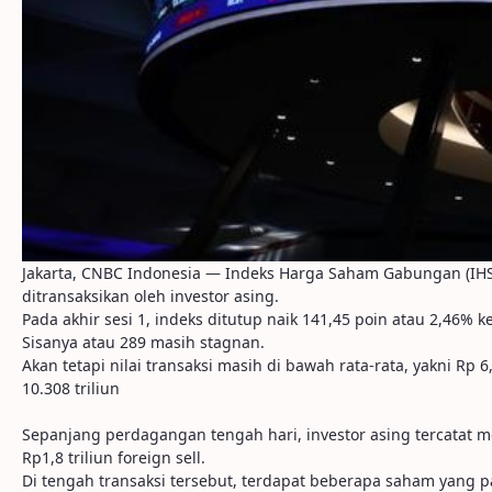
Jakarta, CNBC Indonesia — Indeks Harga Saham Gabungan (IHSG
ditransaksikan oleh investor asing.
Pada akhir sesi 1, indeks ditutup naik 141,45 poin atau 2,46% 
Sisanya atau 289 masih stagnan.
Akan tetapi nilai transaksi masih di bawah rata-rata, yakni Rp 
10.308 triliun
Sepanjang perdagangan tengah hari, investor asing tercatat me
Rp1,8 triliun foreign sell.
Di tengah transaksi tersebut, terdapat beberapa saham yang p