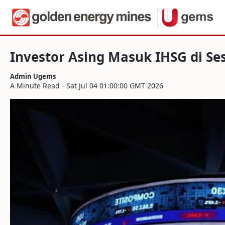
Navigation
Investor Asing Masuk IHSG di Sesi 1, Ini
Skip to Content
Investor Asing Masuk IHSG di Ses
Admin Ugems
A Minute Read - Sat Jul 04 01:00:00 GMT 2026