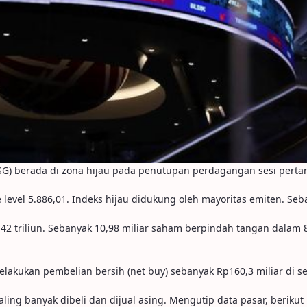
) berada di zona hijau pada penutupan perdagangan sesi pertama 
ke level 5.886,01. Indeks hijau didukung oleh mayoritas emiten. S
6,42 triliun. Sebanyak 10,98 miliar saham berpindah tangan dalam 8
lakukan pembelian bersih (net buy) sebanyak Rp160,3 miliar di sel
aling banyak dibeli dan dijual asing. Mengutip data pasar, berik