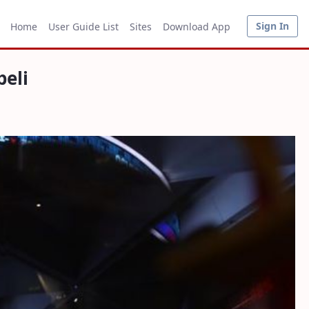
Sign In
Home
User Guide List
Sites
Download App
beli