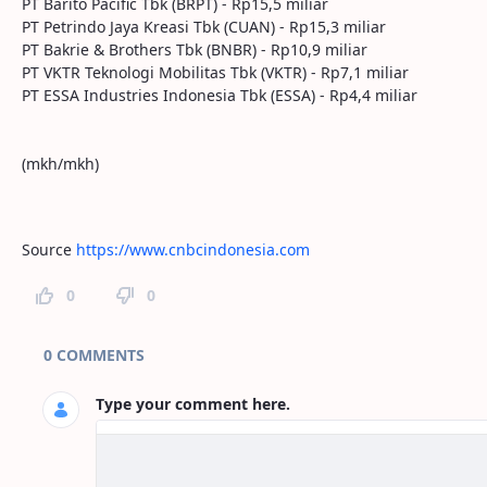
PT Barito Pacific Tbk (BRPT) - Rp15,5 miliar
PT Petrindo Jaya Kreasi Tbk (CUAN) - Rp15,3 miliar
PT Bakrie & Brothers Tbk (BNBR) - Rp10,9 miliar
PT VKTR Teknologi Mobilitas Tbk (VKTR) - Rp7,1 miliar
PT ESSA Industries Indonesia Tbk (ESSA) - Rp4,4 miliar
(mkh/mkh)
Source
https://www.cnbcindonesia.com
0
0
Page Comments
0 COMMENTS
Type your comment here.