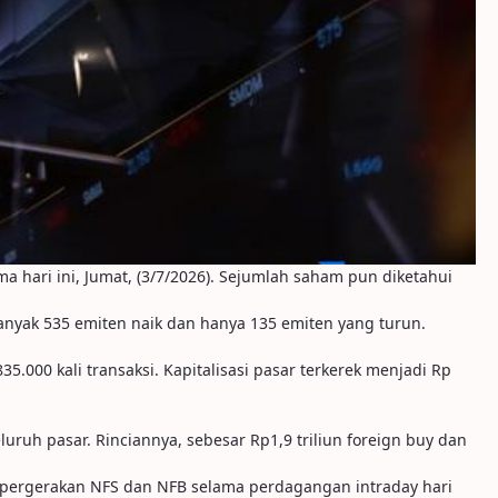
hari ini, Jumat, (3/7/2026). Sejumlah saham pun diketahui
ebanyak 535 emiten naik dan hanya 135 emiten yang turun.
35.000 kali transaksi. Kapitalisasi pasar terkerek menjadi Rp
uruh pasar. Rinciannya, sebesar Rp1,9 triliun foreign buy dan
ut pergerakan NFS dan NFB selama perdagangan intraday hari