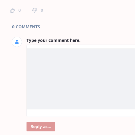
0
0
Page Comments
0 COMMENTS
Type your comment here.
Reply as...