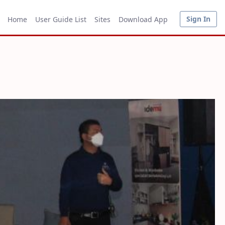
Sign In
Home
User Guide List
Sites
Download App