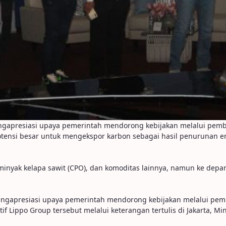
ngapresiasi upaya pemerintah mendorong kebijakan melalui pemb
tensi besar untuk mengekspor karbon sebagai hasil penurunan em
 minyak kelapa sawit (CPO), dan komoditas lainnya, namun ke depa
mengapresiasi upaya pemerintah mendorong kebijakan melalui p
if Lippo Group tersebut melalui keterangan tertulis di Jakarta, Mi