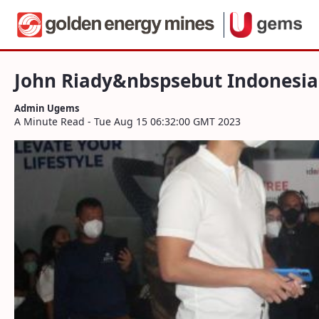
Navigation
John Riady&nbspsebut Indonesia berpot
Skip to Content
John Riady&nbspsebut Indonesia
Admin Ugems
A Minute Read - Tue Aug 15 06:32:00 GMT 2023