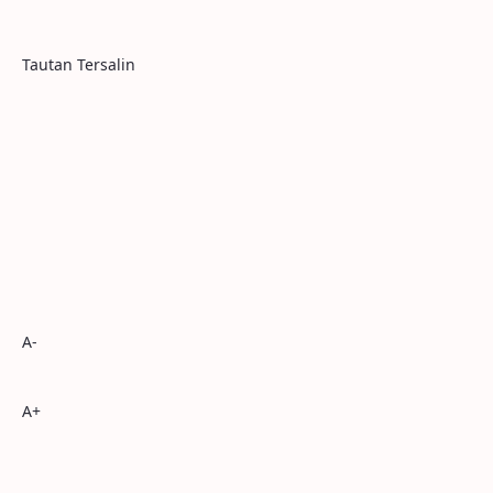
Tautan Tersalin
A-
A+