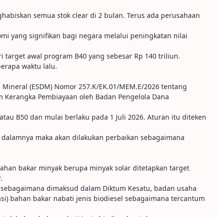
enghabiskan semua stok clear di 2 bulan. Terus ada perusahaan
 yang signifikan bagi negara melalui peningkatan nilai
i target awal program B40 yang sebesar Rp 140 triliun.
berapa waktu lalu.
a Mineral (ESDM) Nomor 257.K/EK.01/MEM.E/2026 tentang
am Kerangka Pembiayaan oleh Badan Pengelola Dana
au B50 dan mulai berlaku pada 1 Juli 2026. Aturan itu diteken
 di dalamnya maka akan dilakukan perbaikan sebagaimana
ahan bakar minyak berupa minyak solar ditetapkan target
.
r sebagaimana dimaksud dalam Diktum Kesatu, badan usaha
i) bahan bakar nabati jenis biodiesel sebagaimana tercantum