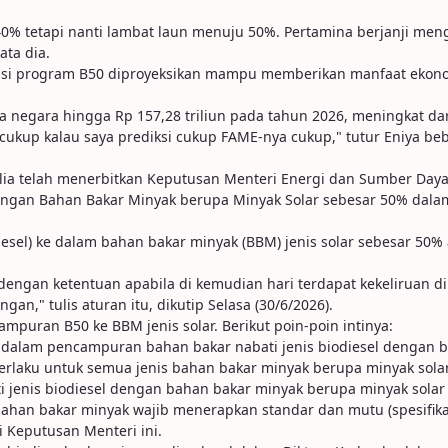
atas 40% tetapi nanti lambat laun menuju 50%. Pertamina berjanji m
ata dia.
si program B50 diproyeksikan mampu memberikan manfaat ekonomi
sa negara hingga Rp 157,28 triliun pada tahun 2026, meningkat dar
 cukup kalau saya prediksi cukup FAME-nya cukup," tutur Eniya be
alia telah menerbitkan Keputusan Menteri Energi dan Sumber Day
dengan Bahan Bakar Minyak berupa Minyak Solar sebesar 50% dal
el) ke dalam bahan bakar minyak (BBM) jenis solar sebesar 50% at
6 dengan ketentuan apabila di kemudian hari terdapat kekeliruan
," tulis aturan itu, dikutip Selasa (30/6/2026).
uran B50 ke BBM jenis solar. Berikut poin-poin intinya:
 dalam pencampuran bahan bakar nabati jenis biodiesel dengan b
erlaku untuk semua jenis bahan bakar minyak berupa minyak solar
 jenis biodiesel dengan bahan bakar minyak berupa minyak sola
ahan bakar minyak wajib menerapkan standar dan mutu (spesifikas
 Keputusan Menteri ini.