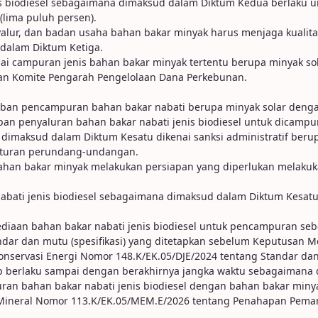
enis biodiesel sebagaimana dimaksud dalam Diktum Kedua berlaku 
lima puluh persen).
lur, dan badan usaha bahan bakar minyak harus menjaga kualitas
dalam Diktum Ketiga.
gai campuran jenis bahan bakar minyak tertentu berupa minyak so
kan Komite Pengarah Pengelolaan Dana Perkebunan.
ban pencampuran bahan bakar nabati berupa minyak solar dengan 
ban penyaluran bahan bakar nabati jenis biodiesel untuk dicamp
imaksud dalam Diktum Kesatu dikenai sanksi administratif berup
aturan perundang-undangan.
 bahan bakar minyak melakukan persiapan yang diperlukan mela
ati jenis biodiesel sebagaimana dimaksud dalam Diktum Kesatu di
diaan bahan bakar nabati jenis biodiesel untuk pencampuran seb
ar dan mutu (spesifikasi) yang ditetapkan sebelum Keputusan Men
onservasi Energi Nomor 148.K/EK.05/DJE/2024 tentang Standar dan 
ap berlaku sampai dengan berakhirnya jangka waktu sebagaimana 
ran bahan bakar nabati jenis biodiesel dengan bahan bakar miny
ineral Nomor 113.K/EK.05/MEM.E/2026 tentang Penahapan Peman