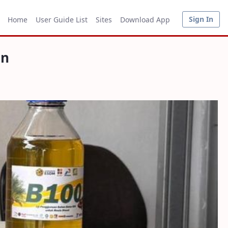
Sign In
Home
User Guide List
Sites
Download App
an