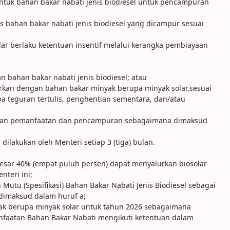
untuk bahan bakar nabati jenis biodiesel untuk pencampuran
 bahan bakar nabati jenis biodiesel yang dicampur sesuai
lar berlaku ketentuan insentif melalui kerangka pembiayaan
bahan bakar nabati jenis biodiesel; atau
urkan dengan bahan bakar minyak berupa minyak solar,sesuai
a teguran tertulis, penghentian sementara, dan/atau
kukan pemanfaatan dan pencampuran sebagaimana dimaksud
lakukan oleh Menteri setiap 3 (tiga) bulan.
esar 40% (empat puluh persen) dapat menyalurkan biosolar
teri ini;
Mutu (Spesifikasi) Bahan Bakar Nabati Jenis Biodiesel sebagai
dimaksud dalam huruf a;
ak berupa minyak solar untuk tahun 2026 sebagaimana
faatan Bahan Bakar Nabati mengikuti ketentuan dalam