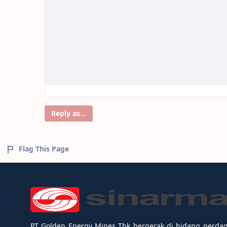
Reply as...
Flag This Page
PT Golden Energy Mines Tbk bergerak di bidang perda