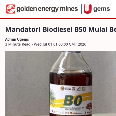
Navigation
Mandatori Biodiesel B50 Mulai Berlaku Ju
Skip to Content
Mandatori Biodiesel B50 Mulai Ber
Admin Ugems
3 Minute Read - Wed Jul 01 01:00:00 GMT 2026