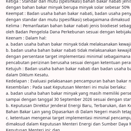
Ketiga : Standar dan mutu (spesifikasi) bahan bakar nabati j
dengan bahan bakar minyak berupa minyak solar sebesar 50% (
Keempat : Badan usaha bahan bakar nabati, badan usaha penya
dengan standar dan mutu (spesifikasi) sebagaimana dimaksud 
Kelima : Pemanfaatan bahan bakar nabati jenis biodiesel seba
oleh Badan Pengelola Dana Perkebunan sesuai dengan kebija
Keenam : Dalam hal:
a. badan usaha bahan bakar minyak tidak melaksanakan kewaji
b. badan usaha bahan bakar nabati tidak melaksanakan kewaji
dengan persentase target implementasi minimal sebagaimana d
pencabutan perizinan berusaha sesuai dengan ketentuan per
Ketujuh : Badan usaha bahan bakar nabati dan badan usaha
dalam Diktum Kesatu.
Kedelapan : Evaluasi pelaksanaan pencampuran bahan bakar nab
Kesembilan : Pada saat Keputusan Menteri ini mulai berlaku:
a. badan usaha bahan bakar minyak yang masih memiliki perse
sampai dengan tanggal 30 September 2026 sesuai dengan stand
b. Keputusan Direktur Jenderal Energi Baru, Terbarukan, dan K
Bahan Bakar Lain yang Dipasarkan di Dalam Negeri masih tet
c. ketentuan mengenai target implementasi minimal pencampu
dimaksud dalam Keputusan Menteri Energi dan Sumber Daya M
Keputusan Menteri ini; dan