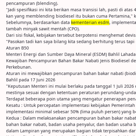
pencampuran (blending).
"Jadi spesifikasi ini kita berikan masa transisi lah, pasti di 
kan yang memblending biodiesel itu bukan cuma Pertamina," k
Sebelumnya, berdasarkan data
kementerian esdm
, implementa
tambah minyak sawit mentah (CPO).
Dari sisi fiskal, kebijakan tersebut berpotensi menghemat devi
"Pasokan tadi kan saya bilang kita sedang berhitung terus tapi
Aturan B50
Menteri Energi dan Sumber Daya Mineral (ESDM) Bahlil Lahad
Kewajiban Pencampuran Bahan Bakar Nabati Jenis Biodiesel 
Perkebunan.
Aturan ini mewajibkan pencampuran bahan bakar nabati (biodies
Bahlil pada 17 Juni 2026
"Keputusan Menteri ini mulai berlaku pada tanggal 1 Juli 202
mestinya sesuai dengan ketentuan peraturan perundang-undangan
Terdapat beberapa poin utama yang mengatur penerapan penamp
Kesatu : Untuk percepatan implementasi kebijakan Pemerintah
implementasi minimal sebesar 50% (lima puluh persen) yang b
Kedua : Dalam melaksanakan pencampuran bahan bakar nabati
bahan bakar nabati, badan usaha penyalur, dan badan usaha b
dalam Lampiran yang merupakan bagian tidak terpisahkan dari