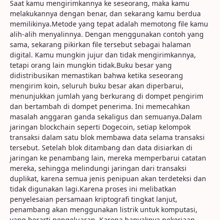
Saat kamu mengirimkannya ke seseorang, maka kamu
melakukannya dengan benar, dan sekarang kamu berdua
memilikinya.Metode yang tepat adalah memotong file kamu
alih-alih menyalinnya. Dengan menggunakan contoh yang
sama, sekarang pikirkan file tersebut sebagai halaman
digital. Kamu mungkin jujur dan tidak mengirimkannya,
tetapi orang lain mungkin tidak.Buku besar yang
didistribusikan memastikan bahwa ketika seseorang
mengirim koin, seluruh buku besar akan diperbarui,
menunjukkan jumlah yang berkurang di dompet pengirim
dan bertambah di dompet penerima. Ini memecahkan
masalah anggaran ganda sekaligus dan semuanya.Dalam
jaringan blockchain seperti Dogecoin, setiap kelompok
transaksi dalam satu blok membawa data selama transaksi
tersebut. Setelah blok ditambang dan data disiarkan di
jaringan ke penambang lain, mereka memperbarui catatan
mereka, sehingga melindungi jaringan dari transaksi
duplikat, karena semua jenis penipuan akan terdeteksi dan
tidak digunakan lagi.Karena proses ini melibatkan
penyelesaian persamaan kriptografi tingkat lanjut,
penambang akan menggunakan listrik untuk komputasi,
yang berarti pengeluaran. Karena banyaknya pekerjaan