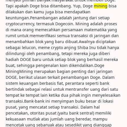
Tapi apakah Doge bisa ditambang. Yup, Doge
mining
bisa
dilakukan dan kamu juga bisa mendapatkan
keuntungan.Penambangan adalah jantung dari setiap
cryptocurrency, termasuk Dogecoin. Mining adalah proses
di mana orang memecahkan persamaan matematika yang
rumit untuk memverifikasi semua transaksi di jaringan dan
menambahkan blok yang baru dibuat.Awalnya diciptakan
sebagai lelucon, meme crypto anjing Shiba Inu tidak hanya
dilindungi oleh penambang, tetapi mereka juga diberi
hadiah DOGE baru untuk setiap blok yang berhasil mereka
buat, sehingga pengenalan koin dikendalikan.Doge
MiningMining merupakan bagian penting dari jaringan
DOGE, berikut ulasan terkait penambangan Doge. Dalam
sistem keuangan berbasis fiat, perantara seperti bank
bertindak sebagai relasi untuk mentransfer uang dari satu
tempat ke tempat lain ketika dua pihak ingin menyelesaikan
transaksi.Bank-bank ini menyimpan buku besar di lokasi
pusat, yang mencatat setiap transaksi. Dalam hal
pencetakan, otoritas pusat (yaitu bank sentral) memiliki
kekuasaan mutlak atas jumlah uang beredar, mampu
mencetak uang sebanyak atau sesedikit yang dianggap