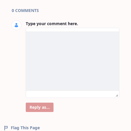
Page Comments
0 COMMENTS
Type your comment here.
Reply as...
Flag This Page