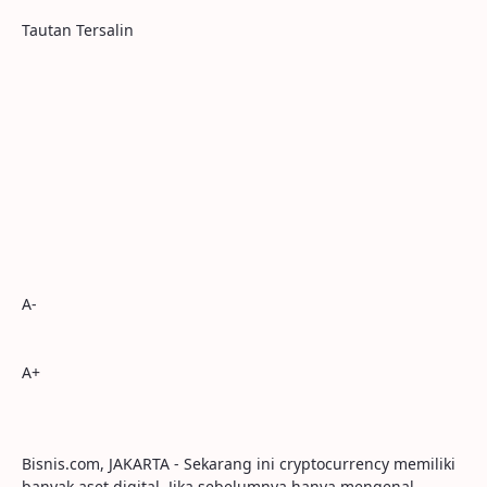
Tautan Tersalin
A-
A+
Bisnis.com, JAKARTA - Sekarang ini cryptocurrency memiliki
banyak aset digital. Jika sebelumnya hanya mengenal