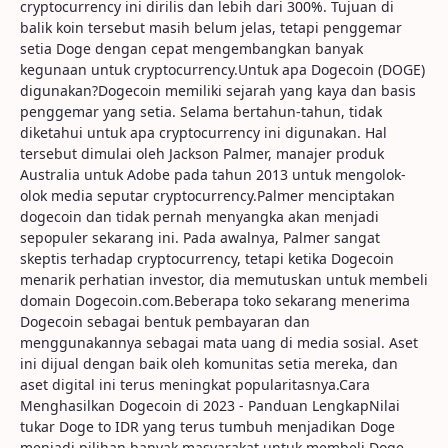
cryptocurrency ini dirilis dan lebih dari 300%. Tujuan di
balik koin tersebut masih belum jelas, tetapi penggemar
setia Doge dengan cepat mengembangkan banyak
kegunaan untuk cryptocurrency.Untuk apa Dogecoin (DOGE)
digunakan?Dogecoin memiliki sejarah yang kaya dan basis
penggemar yang setia. Selama bertahun-tahun, tidak
diketahui untuk apa cryptocurrency ini digunakan. Hal
tersebut dimulai oleh Jackson Palmer, manajer produk
Australia untuk Adobe pada tahun 2013 untuk mengolok-
olok media seputar cryptocurrency.Palmer menciptakan
dogecoin dan tidak pernah menyangka akan menjadi
sepopuler sekarang ini. Pada awalnya, Palmer sangat
skeptis terhadap cryptocurrency, tetapi ketika Dogecoin
menarik perhatian investor, dia memutuskan untuk membeli
domain Dogecoin.com.Beberapa toko sekarang menerima
Dogecoin sebagai bentuk pembayaran dan
menggunakannya sebagai mata uang di media sosial. Aset
ini dijual dengan baik oleh komunitas setia mereka, dan
aset digital ini terus meningkat popularitasnya.Cara
Menghasilkan Dogecoin di 2023 - Panduan LengkapNilai
tukar Doge to IDR yang terus tumbuh menjadikan Doge
menjadi pilihan banyak masyarakat untuk membeli Doge.