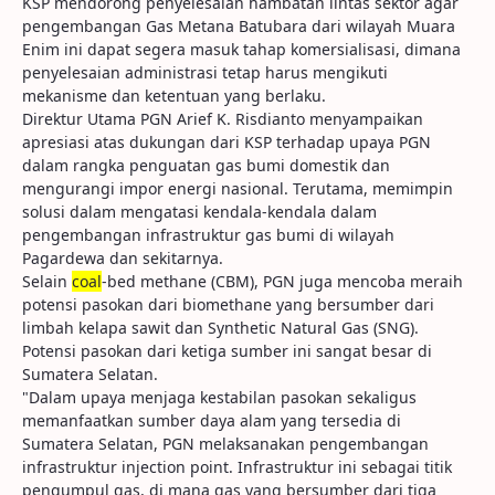
KSP mendorong penyelesaian hambatan lintas sektor agar
pengembangan Gas Metana Batubara dari wilayah Muara
Enim ini dapat segera masuk tahap komersialisasi, dimana
penyelesaian administrasi tetap harus mengikuti
mekanisme dan ketentuan yang berlaku.
Direktur Utama PGN Arief K. Risdianto menyampaikan
apresiasi atas dukungan dari KSP terhadap upaya PGN
dalam rangka penguatan gas bumi domestik dan
mengurangi impor energi nasional. Terutama, memimpin
solusi dalam mengatasi kendala-kendala dalam
pengembangan infrastruktur gas bumi di wilayah
Pagardewa dan sekitarnya.
Selain
coal
-bed methane (CBM), PGN juga mencoba meraih
potensi pasokan dari biomethane yang bersumber dari
limbah kelapa sawit dan Synthetic Natural Gas (SNG).
Potensi pasokan dari ketiga sumber ini sangat besar di
Sumatera Selatan.
"Dalam upaya menjaga kestabilan pasokan sekaligus
memanfaatkan sumber daya alam yang tersedia di
Sumatera Selatan, PGN melaksanakan pengembangan
infrastruktur injection point. Infrastruktur ini sebagai titik
pengumpul gas, di mana gas yang bersumber dari tiga