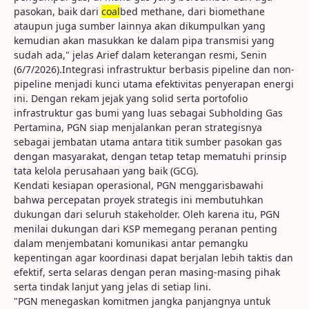
pasokan, baik dari
coal
bed methane, dari biomethane
ataupun juga sumber lainnya akan dikumpulkan yang
kemudian akan masukkan ke dalam pipa transmisi yang
sudah ada," jelas Arief dalam keterangan resmi, Senin
(6/7/2026).Integrasi infrastruktur berbasis pipeline dan non-
pipeline menjadi kunci utama efektivitas penyerapan energi
ini. Dengan rekam jejak yang solid serta portofolio
infrastruktur gas bumi yang luas sebagai Subholding Gas
Pertamina, PGN siap menjalankan peran strategisnya
sebagai jembatan utama antara titik sumber pasokan gas
dengan masyarakat, dengan tetap tetap mematuhi prinsip
tata kelola perusahaan yang baik (GCG).
Kendati kesiapan operasional, PGN menggarisbawahi
bahwa percepatan proyek strategis ini membutuhkan
dukungan dari seluruh stakeholder. Oleh karena itu, PGN
menilai dukungan dari KSP memegang peranan penting
dalam menjembatani komunikasi antar pemangku
kepentingan agar koordinasi dapat berjalan lebih taktis dan
efektif, serta selaras dengan peran masing-masing pihak
serta tindak lanjut yang jelas di setiap lini.
"PGN menegaskan komitmen jangka panjangnya untuk