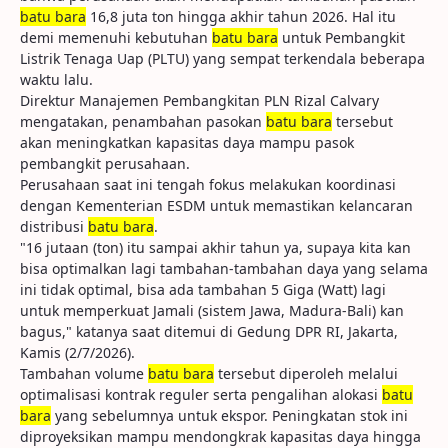
batu bara
16,8 juta ton hingga akhir tahun 2026. Hal itu
demi memenuhi kebutuhan
batu bara
untuk Pembangkit
Listrik Tenaga Uap (PLTU) yang sempat terkendala beberapa
waktu lalu.
Direktur Manajemen Pembangkitan PLN Rizal Calvary
mengatakan, penambahan pasokan
batu bara
tersebut
akan meningkatkan kapasitas daya mampu pasok
pembangkit perusahaan.
Perusahaan saat ini tengah fokus melakukan koordinasi
dengan Kementerian ESDM untuk memastikan kelancaran
distribusi
batu bara
.
"16 jutaan (ton) itu sampai akhir tahun ya, supaya kita kan
bisa optimalkan lagi tambahan-tambahan daya yang selama
ini tidak optimal, bisa ada tambahan 5 Giga (Watt) lagi
untuk memperkuat Jamali (sistem Jawa, Madura-Bali) kan
bagus," katanya saat ditemui di Gedung DPR RI, Jakarta,
Kamis (2/7/2026).
Tambahan volume
batu bara
tersebut diperoleh melalui
optimalisasi kontrak reguler serta pengalihan alokasi
batu
bara
yang sebelumnya untuk ekspor. Peningkatan stok ini
diproyeksikan mampu mendongkrak kapasitas daya hingga