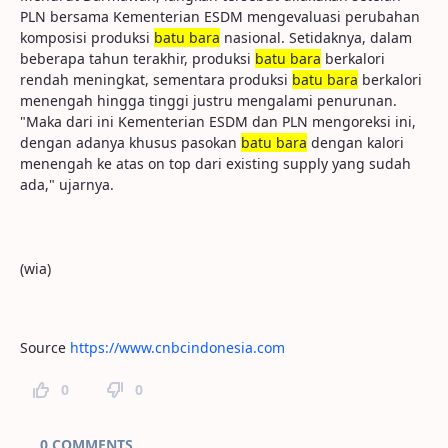
PLN bersama Kementerian ESDM mengevaluasi perubahan
komposisi produksi
batu bara
nasional. Setidaknya, dalam
beberapa tahun terakhir, produksi
batu bara
berkalori
rendah meningkat, sementara produksi
batu bara
berkalori
menengah hingga tinggi justru mengalami penurunan.
"Maka dari ini Kementerian ESDM dan PLN mengoreksi ini,
dengan adanya khusus pasokan
batu bara
dengan kalori
menengah ke atas on top dari existing supply yang sudah
ada," ujarnya.
(wia)
Source
https://www.cnbcindonesia.com
0
0
Page Comments
0 COMMENTS