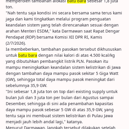
memperoleh tambahan alokasi
batu bara
sebesar 1,8 juta
ton.
"Nah tentu saja kondisi ini secara bersama sama terus kami
jaga dan kami tingkatkan melalui program penguatan
keandalan sistem yang telah direncanakan sesuai dengan
arahan Menteri ESDM," kata Darmawan saat Rapat Dengar
Pendapat (RDP) bersama Komisi XII DPR RI, Kamis
(2/7/2026).
Ia membeberkan, tambahan pasokan tersebut dikhususkan
untuk
batu bara
dengan nilai kalori di atas 4.500 kcal/kg
yang dibutuhkan pembangkit listrik PLN. Pasokan itu
mampu meningkatkan keandalan sistem kelistrikan di Jawa
dengan tambahan daya mampu pasok sekitar 5 Giga Watt
(GW), sehingga total daya mampu pasok meningkat dari
sebelumnya 35,9 GW.
"Ini sebesar 1,8 juta ton on top dari existing supply untuk
bulan Juli dan 3 juta ton per bulan dari Agustus sampai
Desember, sehingga di sini ada penambahan kapasitas
daya mampu pasok sebesar 5 GW di atas 35,9 GW, yang
tentu saja ini membuat sistem kelistrikan di Pulau Jawa
menjadi jauh lebih andal lagi," katanya.
Menurut Darmawan, langkah tersebut dilakukan setelah