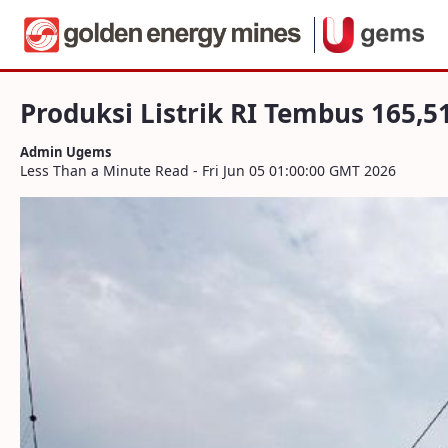
Navigation
Produksi Listrik RI Tembus 165,51 Terra 
Skip to Content
Produksi Listrik RI Tembus 165,5
Admin Ugems
Less Than a Minute Read - Fri Jun 05 01:00:00 GMT 2026