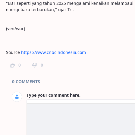
"EBT seperti yang tahun 2025 mengalami kenaikan melampaui tar
energi baru terbarukan," ujar Tri.
(ven/wur)
Source
https://www.cnbcindonesia.com
0
0
Page Comments
0 COMMENTS
Type your comment here.