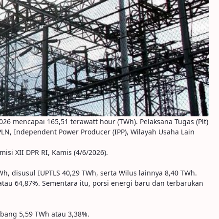
026 mencapai 165,51 terawatt hour (TWh). Pelaksana Tugas (Plt)
LN, Independent Power Producer (IPP), Wilayah Usaha Lain
isi XII DPR RI, Kamis (4/6/2026).
Wh, disusul IUPTLS 40,29 TWh, serta Wilus lainnya 8,40 TWh.
atau 64,87%. Sementara itu, porsi energi baru dan terbarukan
bang 5,59 TWh atau 3,38%.