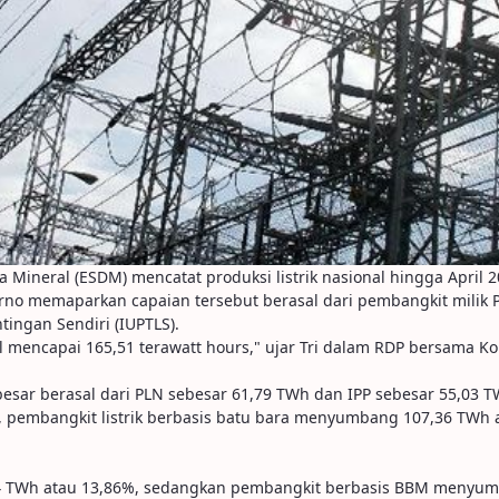
Mineral (ESDM) mencatat produksi listrik nasional hingga April 2
rno memaparkan capaian tersebut berasal dari pembangkit milik P
tingan Sendiri (IUPTLS).
al mencapai 165,51 terawatt hours," ujar Tri dalam RDP bersama Kom
rbesar berasal dari PLN sebesar 61,79 TWh dan IPP sebesar 55,03 T
Wh, pembangkit listrik berbasis batu bara menyumbang 107,36 TWh 
94 TWh atau 13,86%, sedangkan pembangkit berbasis BBM menyum