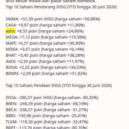
arus keluar modal dari pasar saham domestik.
Top 10 Saham Pendorong IHSG (YTD hingga 30 Juni 2026)
SMMA: +51,39 poin IHSG (harga saham +50,86%)
CASA: +9,97 poin (harga saham +11,80%)
adro
: +8,55 poin (harga saham +24,86%)
MEGA: +7,12 poin (harga saham +19,58%)
MAPI: +6,57 poin (harga saham +30,90%)
MDKA: +3,67 poin (harga saham +6,14%)
BHAT: +3,45 poin (harga saham +38,28%)
AADI: +2,50 poin (harga saham +11,47%)
BOGA: +2,32 poin (harga saham +34,53%)
BDMN: +2,09 poin (harga saham +51,82%)
Top 10 Saham Penekan IHSG (YTD hingga 30 Juni 2026)
DSSA: -286,57 poin IHSG (harga saham -80,32%)
BREN: -244,39 poin (harga saham -68,14%)
BBCA: -238,27 poin (harga saham -31,27%)
BBRI: -145,96 poin (harga saham -25,41%)
TLKM: -118,30 poin (harga saham -32,47%)
BRPT: -113,76 poin (harga saham -60,70%)