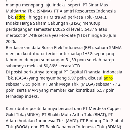
mampu menopang laju indeks, seperti PT Sinar Mas
Multiartha Tbk. (SMMA), PT Alamtri Resources Indonesia
Tbk. (
adro
), hingga PT Mitra Adiperkasa Tbk. (MAPI).
Indeks Harga Saham Gabungan (IHSG) menutup
perdagangan semester I/2026 di level 5.643,19 atau
merosot 34,74% secara year-to-date (YTD) hingga 30 Juni
2026.
Berdasarkan data Bursa Efek Indonesia (BEI), saham SMMA
menjadi kontributor terbesar terhadap IHSG sepanjang
tahun ini dengan sumbangan 51,39 poin setelah harga
sahamnya melesat 50,86% secara YTD.
Di posisi berikutnya terdapat PT Capital Financial Indonesia
Tbk. (CASA) yang menyumbang 9,97 poin, disusul
adro
sebesar 8,55 poin, PT Bank Mega Tbk. (MEGA) sebesar 7,12
poin, serta MAPI yang memberikan kontribusi 6,57 poin
terhadap indeks.
Kontributor positif lainnya berasal dari PT Merdeka Copper
Gold Tbk. (MDKA), PT Bhakti Multi Artha Tbk. (BHAT), PT
Adaro Andalan Indonesia Tbk. (AADI), PT Bintang Oto Global
Tbk. (BOGA), dan PT Bank Danamon Indonesia Tbk. (BDMN).