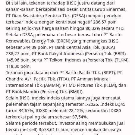
Di sisi lain, tekanan terhadap IHSG justru datang dari
saham-saham berkapitalisasi besar. Entitas Grup Sinarmas,
PT Dian Swastatika Sentosa Tbk. (DSSA) menjadi penekan
terbesar indeks dengan kontribusi negatif 286,57 poin
seiring anjloknya harga saham hingga 80,32% secara YTD.
Setelah DSSA, pelemahan terbesar berasal dari PT Barito
Renewables Energy Tbk. (BREN) yang memangkas IHSG
sebesar 244,39 poin, PT Bank Central Asia Tbk. (BBCA)
238,27 poin, PT Bank Rakyat Indonesia (Persero) Tbk. (BBRI)
145,96 poin, serta PT Telkom Indonesia (Persero) Tbk. (TLKM)
118,30 poin.
Tekanan juga datang dari PT Barito Pacific Tbk. (BRPT), PT
Chandra Asri Pacific Tbk. (TPIA), PT Amman Mineral
Internasional Tbk. (AMMN), PT MD Pictures Tbk. (FILM), dan
PT Bank Mandiri (Persero) Tbk. (BMRI).
Selain IHSG, indeks-indeks utama lainnya juga mencatat
pelemahan tajam sepanjang semester I/2026. Indeks LQ45
turun 34,67%, IDX30 melemah 28,12%, sedangkan IDX80
terkoreksi paling dalam sebesar 37,54%.
Selama periode tersebut, investor asing membukukan jual
bersih (net sell) Rp73,61 triliun, mencerminkan derasnya