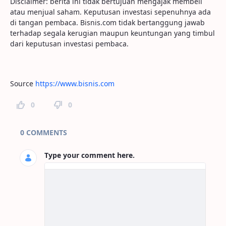
Disclaimer: berita ini tidak bertujuan mengajak membeli
atau menjual saham. Keputusan investasi sepenuhnya ada
di tangan pembaca. Bisnis.com tidak bertanggung jawab
terhadap segala kerugian maupun keuntungan yang timbul
dari keputusan investasi pembaca.
Source
https://www.bisnis.com
0
0
Page Comments
0 COMMENTS
Type your comment here.